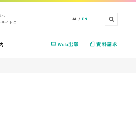
様へ
JA /
EN
ルサイト
内
Web出願
資料請求