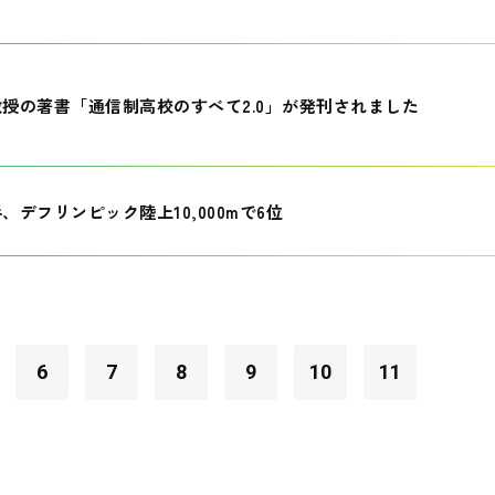
授の著書「通信制高校のすべて2.0」が発刊されました
、デフリンピック陸上10,000mで6位
6
7
8
9
10
11