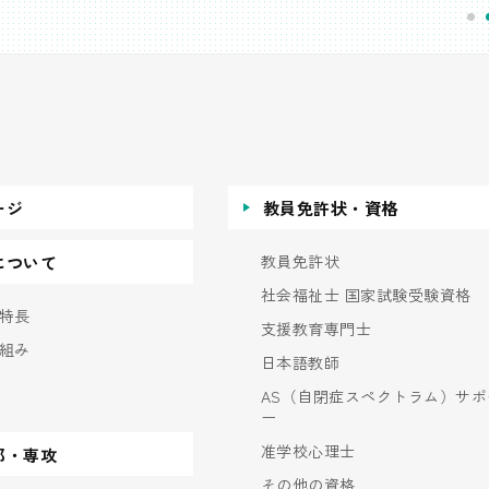
ージ
教員免許状・資格
教員免許状
について
社会福祉士 国家試験受験資格
特長
支援教育専門士
組み
日本語教師
AS（自閉症スペクトラム）サポ
ー
准学校心理士
部・専攻
その他の資格