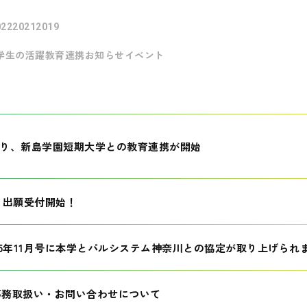
022
2021
2019
学生の活躍
教育連携
お知らせ
イベント
月より、新島学園短期大学との教育連携が開始
生 出願受付開始！
25年11月号に本学とパルシステム神奈川との協定が取り上げられ
事務取扱い・お問い合わせについて