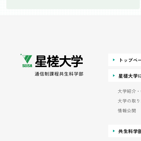
トップペ
星槎大学
大学紹介・
大学の取り
情報公開
共生科学