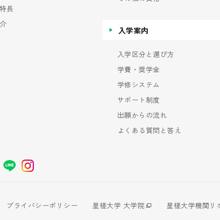
特長
介
入学案内
入学区分と選び方
学費・奨学金
学修システム
サポート制度
出願からの流れ
よくある質問と答え
プライバシーポリシー
星槎大学 大学院
星槎大学機関リ