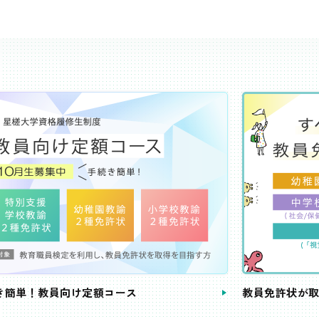
き簡単！教員向け定額コース
教員免許状が