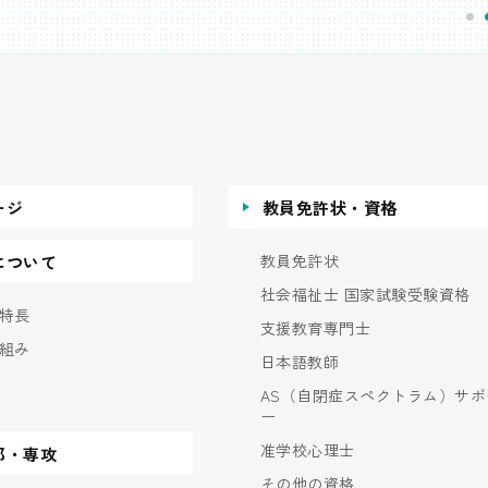
ージ
教員免許状・資格
教員免許状
について
社会福祉士 国家試験受験資格
特長
支援教育専門士
組み
日本語教師
AS（自閉症スペクトラム）サポ
ー
准学校心理士
部・専攻
その他の資格