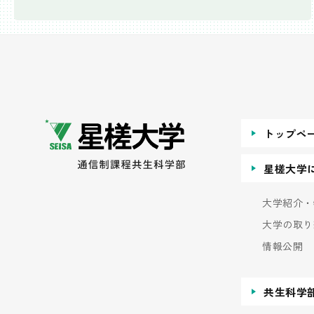
トップペ
星槎大学
大学紹介・
大学の取り
情報公開
共生科学