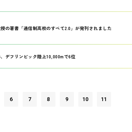
授の著書「通信制高校のすべて2.0」が発刊されました
、デフリンピック陸上10,000mで6位
6
7
8
9
10
11