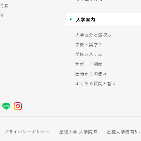
特長
介
入学案内
入学区分と選び方
学費・奨学金
学修システム
サポート制度
出願からの流れ
よくある質問と答え
プライバシーポリシー
星槎大学 大学院
星槎大学機関リ