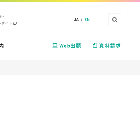
様へ
JA /
EN
ルサイト
内
Web出願
資料請求