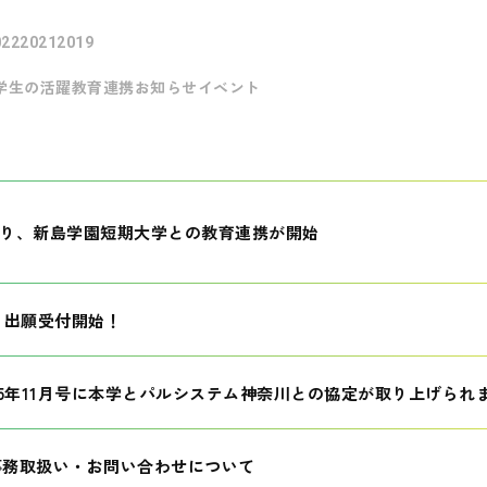
022
2021
2019
学生の活躍
教育連携
お知らせ
イベント
月より、新島学園短期大学との教育連携が開始
生 出願受付開始！
25年11月号に本学とパルシステム神奈川との協定が取り上げられ
事務取扱い・お問い合わせについて