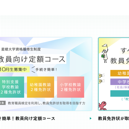
き簡単！教員向け定額コース
教員免許状が