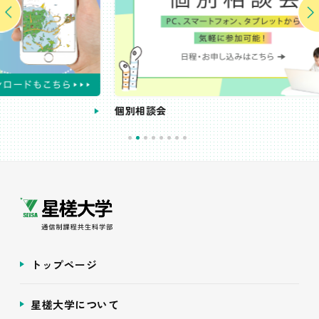
個別相談会
受
トップページ
星槎大学について