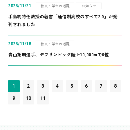
教員・学生の活躍
お知らせ
2025/11/21
手島純特任教授の著書「通信制高校のすべて2.0」が発
刊されました
教員・学生の活躍
2025/11/18
青山拓朗選手、デフリンピック陸上10,000mで6位
1
2
3
4
5
6
7
8
9
10
11