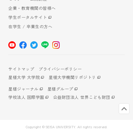
企業・教育機関の皆様へ
学生ポータルサイト
在学生 / 卒業生の方へ
サイトマップ
プライバシーポリシー
星槎大学 大学院
星槎大学機関リポジトリ
星槎ジャーナル
星槎グループ
学校法人 国際学園
公益財団法人 世界こども財団
Copyright © SEISA UNIVERSITY. All rights reserved.