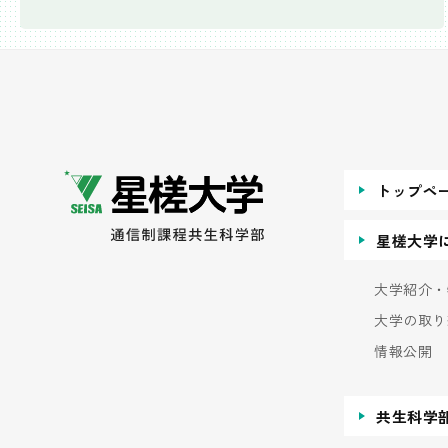
トップペ
星槎大学
大学紹介・
大学の取り
情報公開
共生科学