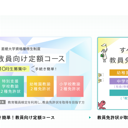
き簡単！教員向け定額コース
教員免許状が