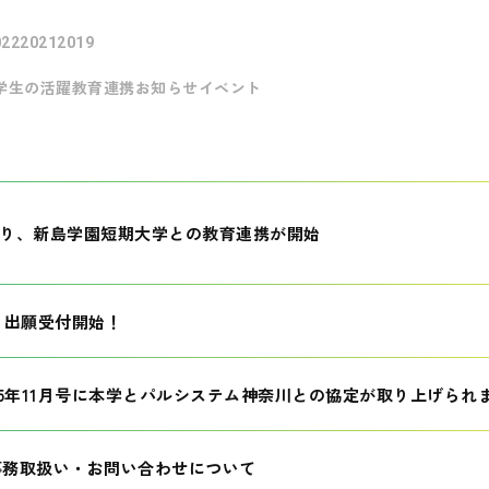
022
2021
2019
学生の活躍
教育連携
お知らせ
イベント
月より、新島学園短期大学との教育連携が開始
生 出願受付開始！
25年11月号に本学とパルシステム神奈川との協定が取り上げられ
事務取扱い・お問い合わせについて