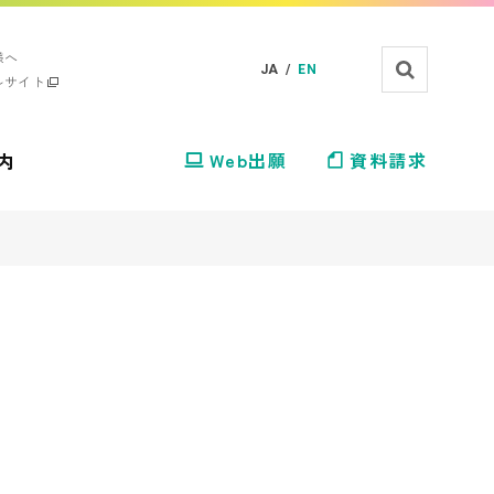
様へ
JA /
EN
ルサイト
内
Web出願
資料請求