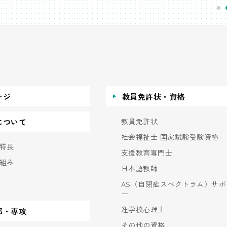
ージ
教員免許状・資格
教員免許状
について
社会福祉士 国家試験受験資格
特長
支援教育専門士
組み
日本語教師
AS（自閉症スペクトラム）サポ
ー
准学校心理士
部・専攻
その他の資格