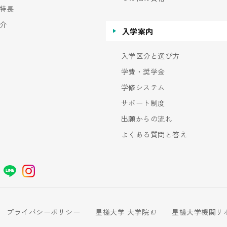
特長
介
入学案内
入学区分と選び方
学費・奨学金
学修システム
サポート制度
出願からの流れ
よくある質問と答え
プライバシーポリシー
星槎大学 大学院
星槎大学機関リ