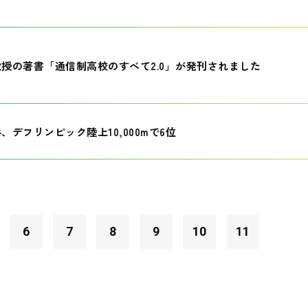
授の著書「通信制高校のすべて2.0」が発刊されました
、デフリンピック陸上10,000mで6位
6
7
8
9
10
11