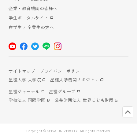
企業・教育機関の皆様へ
学生ポータルサイト
在学生 / 卒業生の方へ
サイトマップ
プライバシーポリシー
星槎大学 大学院
星槎大学機関リポジトリ
星槎ジャーナル
星槎グループ
学校法人 国際学園
公益財団法人 世界こども財団
Copyright © SEISA UNIVERSITY. All rights reserved.