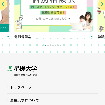
個別相談会
受講
トップページ
星槎大学について