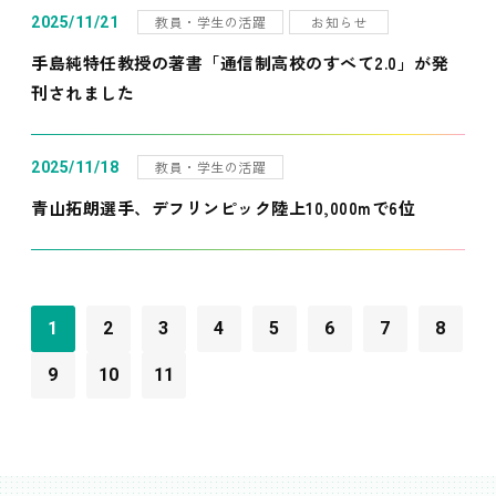
教員・学生の活躍
お知らせ
2025/11/21
手島純特任教授の著書「通信制高校のすべて2.0」が発
刊されました
教員・学生の活躍
2025/11/18
青山拓朗選手、デフリンピック陸上10,000mで6位
1
2
3
4
5
6
7
8
9
10
11