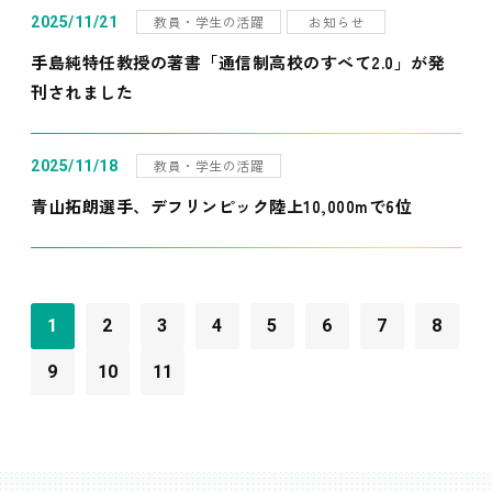
教員・学生の活躍
お知らせ
2025/11/21
手島純特任教授の著書「通信制高校のすべて2.0」が発
刊されました
教員・学生の活躍
2025/11/18
青山拓朗選手、デフリンピック陸上10,000mで6位
1
2
3
4
5
6
7
8
9
10
11