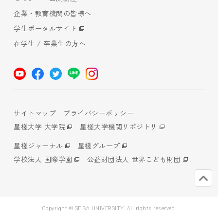
企業・教育機関の皆様へ
学生ポータルサイト
在学生 / 卒業生の方へ
サイトマップ
プライバシーポリシー
星槎大学 大学院
星槎大学機関リポジトリ
星槎ジャーナル
星槎グループ
学校法人 国際学園
公益財団法人 世界こども財団
Copyright © SEISA UNIVERSITY. All rights reserved.