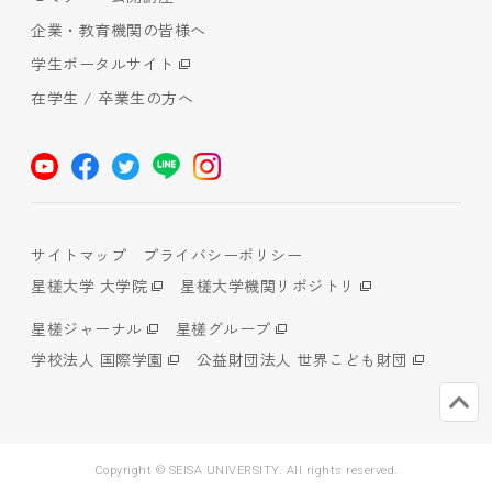
企業・教育機関の皆様へ
学生ポータルサイト
在学生 / 卒業生の方へ
サイトマップ
プライバシーポリシー
星槎大学 大学院
星槎大学機関リポジトリ
星槎ジャーナル
星槎グループ
学校法人 国際学園
公益財団法人 世界こども財団
Copyright © SEISA UNIVERSITY. All rights reserved.