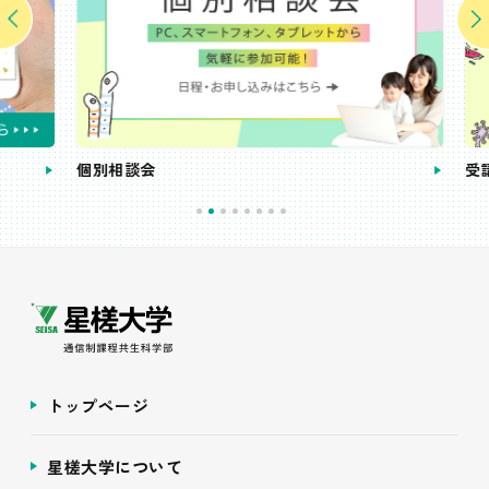
個別相談会
受講
トップページ
星槎大学について