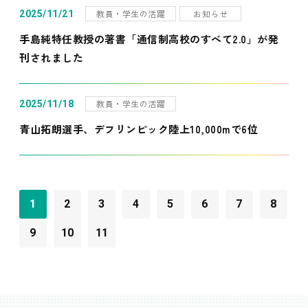
教員・学生の活躍
お知らせ
2025/11/21
手島純特任教授の著書「通信制高校のすべて2.0」が発
刊されました
教員・学生の活躍
2025/11/18
青山拓朗選手、デフリンピック陸上10,000mで6位
1
2
3
4
5
6
7
8
9
10
11