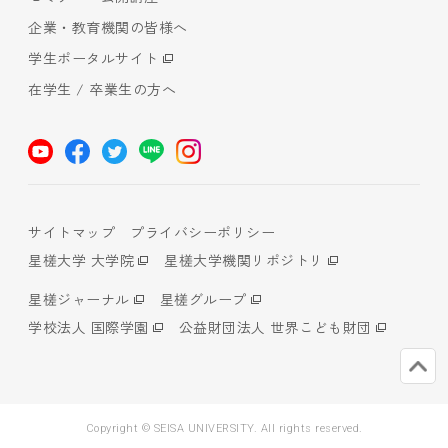
企業・教育機関の皆様へ
学生ポータルサイト
在学生 / 卒業生の方へ
サイトマップ
プライバシーポリシー
星槎大学 大学院
星槎大学機関リポジトリ
星槎ジャーナル
星槎グループ
学校法人 国際学園
公益財団法人 世界こども財団
Copyright © SEISA UNIVERSITY. All rights reserved.