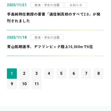
教員・学生の活躍
お知らせ
2025/11/21
手島純特任教授の著書「通信制高校のすべて2.0」が発
刊されました
教員・学生の活躍
2025/11/18
青山拓朗選手、デフリンピック陸上10,000mで6位
1
2
3
4
5
6
7
8
9
10
11