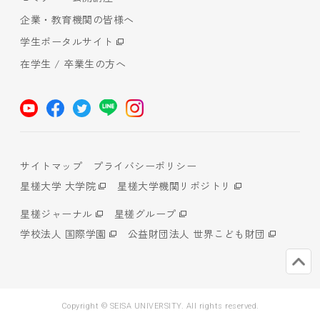
企業・教育機関の皆様へ
学生ポータルサイト
在学生 / 卒業生の方へ
サイトマップ
プライバシーポリシー
星槎大学 大学院
星槎大学機関リポジトリ
星槎ジャーナル
星槎グループ
学校法人 国際学園
公益財団法人 世界こども財団
Copyright © SEISA UNIVERSITY. All rights reserved.