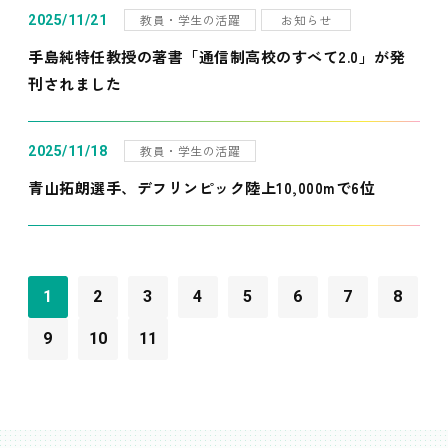
教員・学生の活躍
お知らせ
2025/11/21
手島純特任教授の著書「通信制高校のすべて2.0」が発
刊されました
教員・学生の活躍
2025/11/18
青山拓朗選手、デフリンピック陸上10,000mで6位
1
2
3
4
5
6
7
8
9
10
11