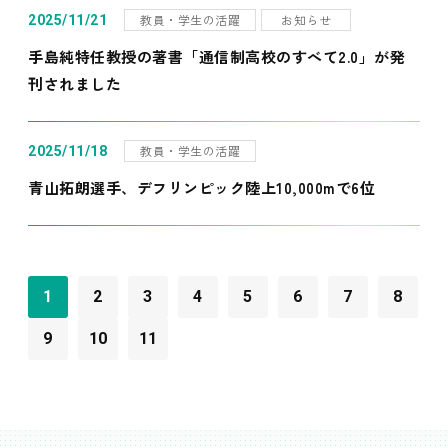
教員・学生の活躍
お知らせ
2025/11/21
手島純特任教授の著書「通信制高校のすべて2.0」が発
刊されました
教員・学生の活躍
2025/11/18
青山拓朗選手、デフリンピック陸上10,000mで6位
1
2
3
4
5
6
7
8
9
10
11