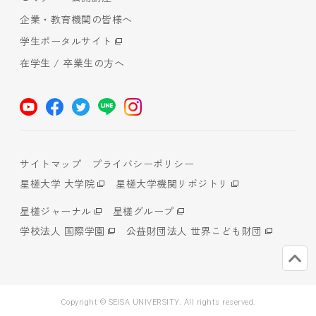
企業・教育機関の皆様へ
学生ポータルサイト
在学生 / 卒業生の方へ
サイトマップ
プライバシーポリシー
星槎大学 大学院
星槎大学機関リポジトリ
星槎ジャーナル
星槎グループ
学校法人 国際学園
公益財団法人 世界こども財団
Copyright © SEISA UNIVERSITY. All rights reserved.