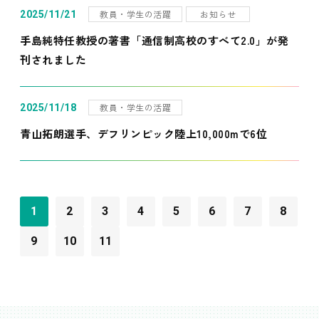
教員・学生の活躍
お知らせ
2025/11/21
手島純特任教授の著書「通信制高校のすべて2.0」が発
刊されました
教員・学生の活躍
2025/11/18
青山拓朗選手、デフリンピック陸上10,000mで6位
1
2
3
4
5
6
7
8
9
10
11