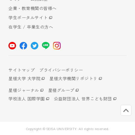
企業・教育機関の皆様へ
学生ポータルサイト
在学生 / 卒業生の方へ
サイトマップ
プライバシーポリシー
星槎大学 大学院
星槎大学機関リポジトリ
星槎ジャーナル
星槎グループ
学校法人 国際学園
公益財団法人 世界こども財団
Copyright © SEISA UNIVERSITY. All rights reserved.