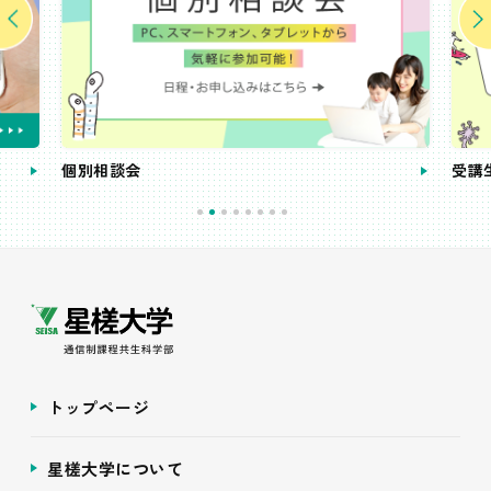
個別相談会
受講
トップページ
星槎大学について