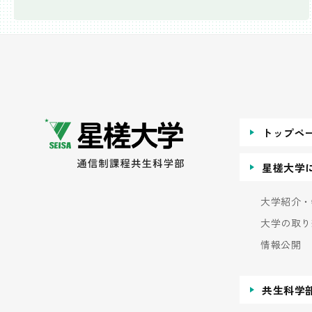
トップペ
星槎大学
大学紹介・
大学の取り
情報公開
共生科学