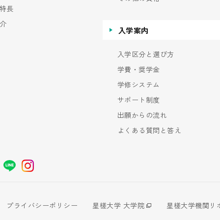
特長
介
入学案内
入学区分と選び方
学費・奨学金
学修システム
サポート制度
出願からの流れ
よくある質問と答え
プライバシーポリシー
星槎大学 大学院
星槎大学機関リ