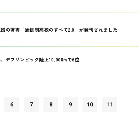
授の著書「通信制高校のすべて2.0」が発刊されました
、デフリンピック陸上10,000mで6位
6
7
8
9
10
11