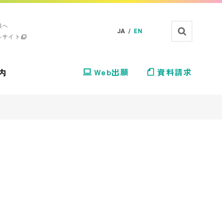
様へ
JA /
EN
ルサイト
内
Web出願
資料請求