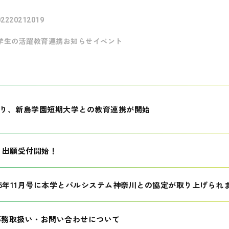
022
2021
2019
学生の活躍
教育連携
お知らせ
イベント
月より、新島学園短期大学との教育連携が開始
生 出願受付開始！
25年11月号に本学とパルシステム神奈川との協定が取り上げられ
事務取扱い・お問い合わせについて