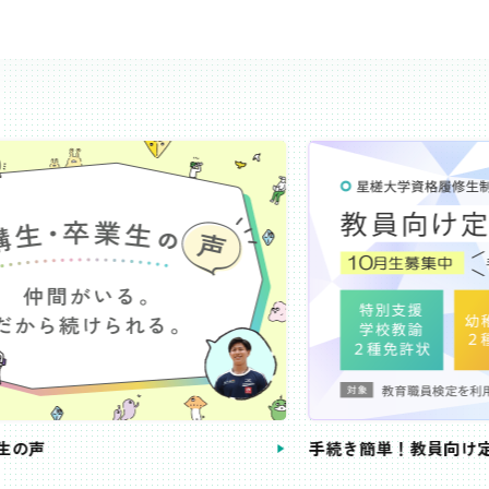
き簡単！教員向け定額コース
教員免許状が