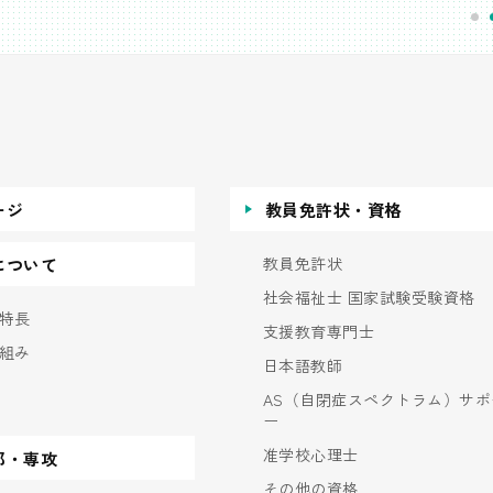
ージ
教員免許状・資格
教員免許状
について
社会福祉士 国家試験受験資格
特長
支援教育専門士
組み
日本語教師
AS（自閉症スペクトラム）サポ
ー
准学校心理士
部・専攻
その他の資格