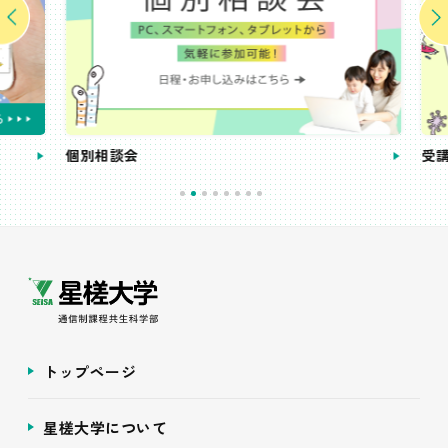
個別相談会
受講
トップページ
星槎大学について