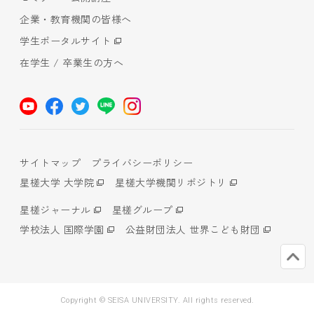
企業・教育機関の皆様へ
学生ポータルサイト
在学生 / 卒業生の方へ
サイトマップ
プライバシーポリシー
星槎大学 大学院
星槎大学機関リポジトリ
星槎ジャーナル
星槎グループ
学校法人 国際学園
公益財団法人 世界こども財団
Copyright © SEISA UNIVERSITY. All rights reserved.