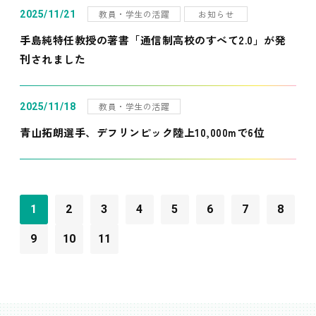
教員・学生の活躍
お知らせ
2025/11/21
手島純特任教授の著書「通信制高校のすべて2.0」が発
刊されました
教員・学生の活躍
2025/11/18
青山拓朗選手、デフリンピック陸上10,000mで6位
1
2
3
4
5
6
7
8
9
10
11