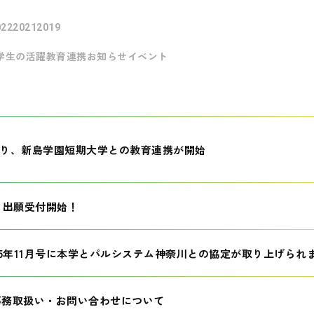
022
2021
2019
学生の活躍
教育連携
お知らせ
イベント
月より、新島学園短期大学との教育連携が開始
生 出願受付開始！
25年11月号に本学とパルシステム神奈川との協定が取り上げられ
事務取扱い・お問い合わせについて