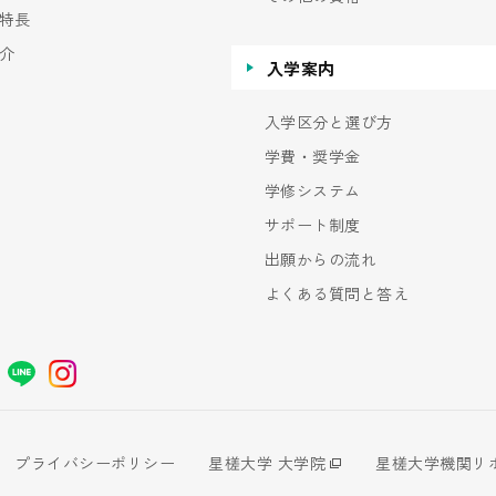
特長
介
入学案内
入学区分と選び方
学費・奨学金
学修システム
サポート制度
出願からの流れ
よくある質問と答え
プライバシーポリシー
星槎大学 大学院
星槎大学機関リ