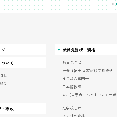
ージ
教員免許状・資格
教員免許状
について
社会福祉士 国家試験受験資格
特長
支援教育専門士
組み
日本語教師
AS（自閉症スペクトラム）サポ
ー
准学校心理士
部・専攻
その他の資格