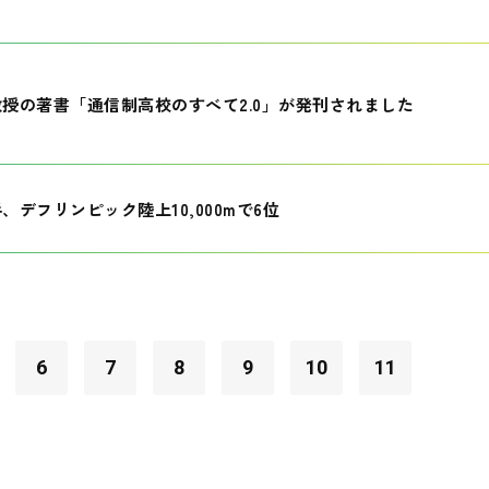
授の著書「通信制高校のすべて2.0」が発刊されました
、デフリンピック陸上10,000mで6位
6
7
8
9
10
11