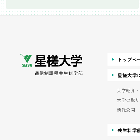
トップペ
星槎大学
大学紹介・
大学の取り
情報公開
共生科学