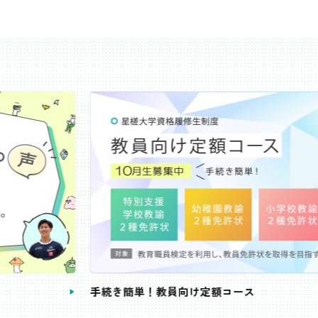
き簡単！教員向け定額コース
教員免許状が