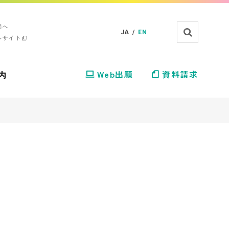
様へ
JA /
EN
ルサイト
内
Web出願
資料請求