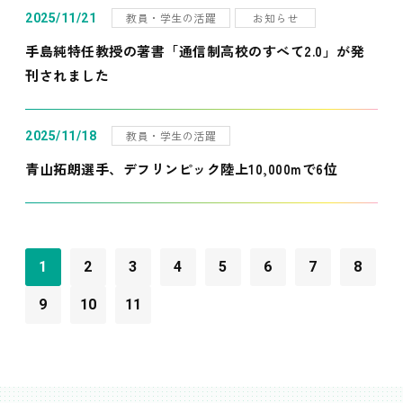
教員・学生の活躍
お知らせ
2025/11/21
手島純特任教授の著書「通信制高校のすべて2.0」が発
刊されました
教員・学生の活躍
2025/11/18
青山拓朗選手、デフリンピック陸上10,000mで6位
1
2
3
4
5
6
7
8
9
10
11