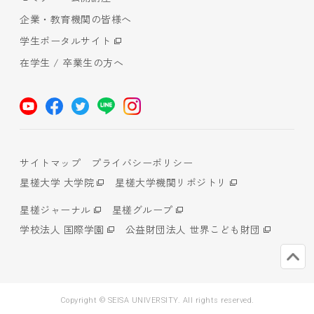
企業・教育機関の皆様へ
学生ポータルサイト
在学生 / 卒業生の方へ
サイトマップ
プライバシーポリシー
星槎大学 大学院
星槎大学機関リポジトリ
星槎ジャーナル
星槎グループ
学校法人 国際学園
公益財団法人 世界こども財団
Copyright © SEISA UNIVERSITY. All rights reserved.