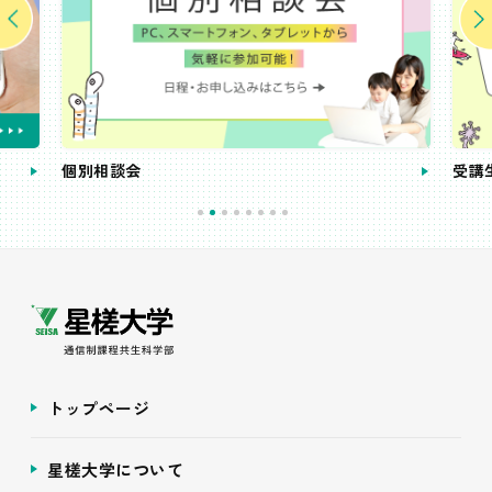
個別相談会
受講
トップページ
星槎大学について