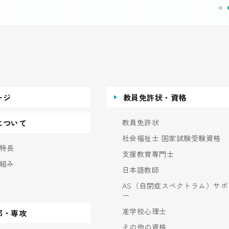
ージ
教員免許状・資格
教員免許状
について
社会福祉士 国家試験受験資格
特長
支援教育専門士
組み
日本語教師
AS（自閉症スペクトラム）サポ
ー
准学校心理士
部・専攻
その他の資格