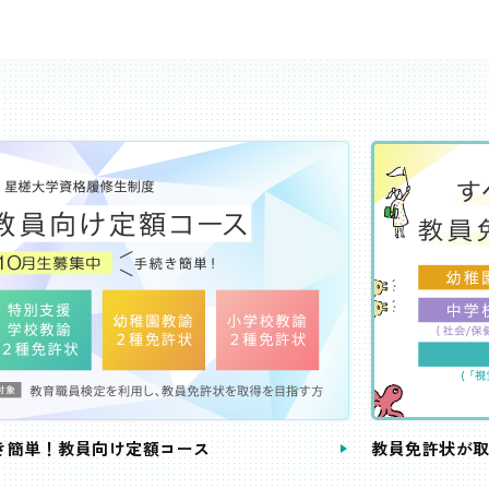
き簡単！教員向け定額コース
教員免許状が