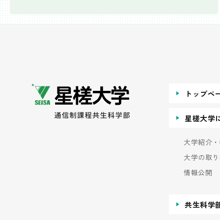
トップペ
星槎大学
大学紹介・
大学の取り
情報公開
共生科学