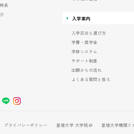
特長
介
入学案内
入学区分と選び方
学費・奨学金
学修システム
サポート制度
出願からの流れ
よくある質問と答え
プライバシーポリシー
星槎大学 大学院
星槎大学機関リ