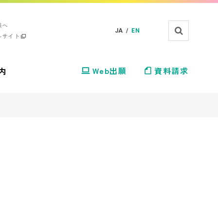
様へ
JA /
EN
ルサイト
内
Web出願
資料請求