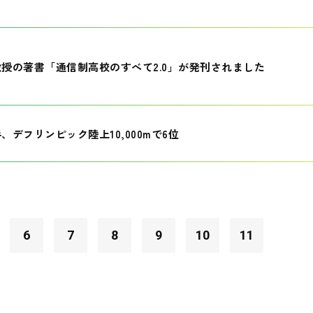
授の著書「通信制高校のすべて2.0」が発刊されました
、デフリンピック陸上10,000mで6位
6
7
8
9
10
11