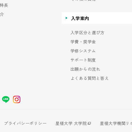
特長
介
入学案内
入学区分と選び方
学費・奨学金
学修システム
サポート制度
出願からの流れ
よくある質問と答え
プライバシーポリシー
星槎大学 大学院
星槎大学機関リ