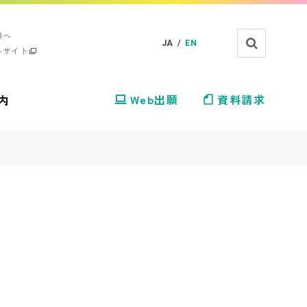
様へ
JA /
EN
ルサイト
内
Web出願
資料請求