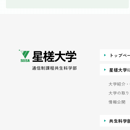
トップペ
星槎大学
大学紹介・
大学の取り
情報公開
共生科学