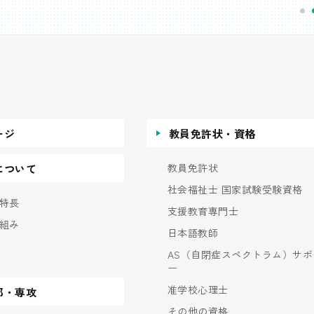
ージ
教員免許状・資格
教員免許状
について
社会福祉士 国家試験受験資格
特長
支援教育専門士
組み
日本語教師
AS（自閉症スペクトラム）サポ
ー
准学校心理士
部・専攻
その他の資格