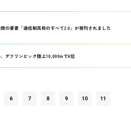
授の著書「通信制高校のすべて2.0」が発刊されました
、デフリンピック陸上10,000mで6位
6
7
8
9
10
11