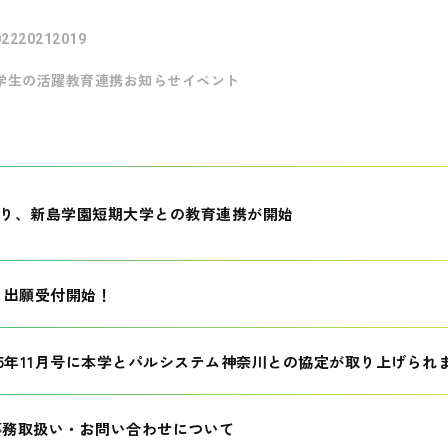
022
2021
2019
学生の活躍
教育連携
お知らせ
イベント
月より、新島学園短期大学との教育連携が開始
生 出願受付開始！
25年11月号に本学とパルシステム神奈川との協定が取り上げられ
事務取扱い・お問い合わせについて