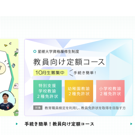
き簡単！教員向け定額コース
教員免許状が