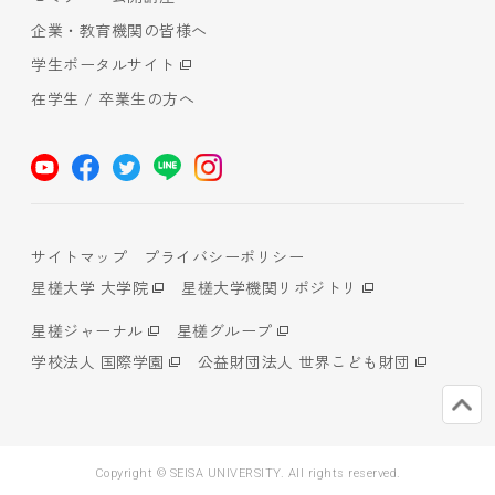
企業・教育機関の皆様へ
学生ポータルサイト
在学生 / 卒業生の方へ
サイトマップ
プライバシーポリシー
星槎大学 大学院
星槎大学機関リポジトリ
星槎ジャーナル
星槎グループ
学校法人 国際学園
公益財団法人 世界こども財団
Copyright © SEISA UNIVERSITY. All rights reserved.