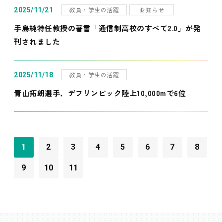
教員・学生の活躍
お知らせ
2025/11/21
手島純特任教授の著書「通信制高校のすべて2.0」が発
刊されました
教員・学生の活躍
2025/11/18
青山拓朗選手、デフリンピック陸上10,000mで6位
1
2
3
4
5
6
7
8
9
10
11