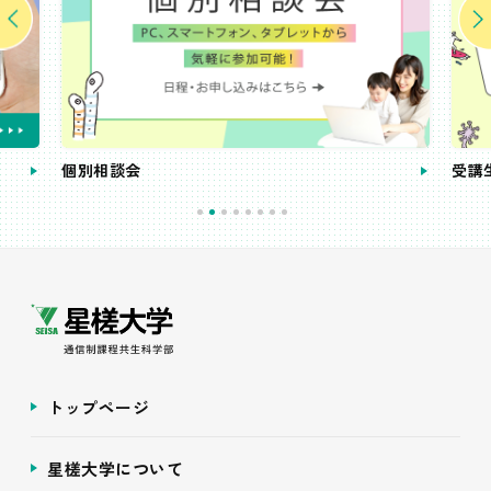
個別相談会
受講
トップページ
星槎大学について