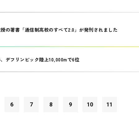
授の著書「通信制高校のすべて2.0」が発刊されました
、デフリンピック陸上10,000mで6位
6
7
8
9
10
11