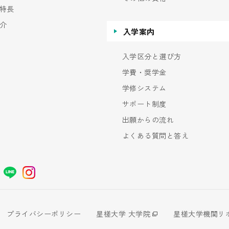
特長
介
入学案内
入学区分と選び方
学費・奨学金
学修システム
サポート制度
出願からの流れ
よくある質問と答え
プライバシーポリシー
星槎大学 大学院
星槎大学機関リ