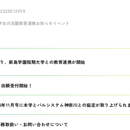
022
2021
2019
学生の活躍
教育連携
お知らせ
イベント
月より、新島学園短期大学との教育連携が開始
生 出願受付開始！
25年11月号に本学とパルシステム神奈川との協定が取り上げられ
事務取扱い・お問い合わせについて