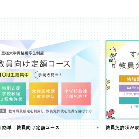
き簡単！教員向け定額コース
教員免許状が