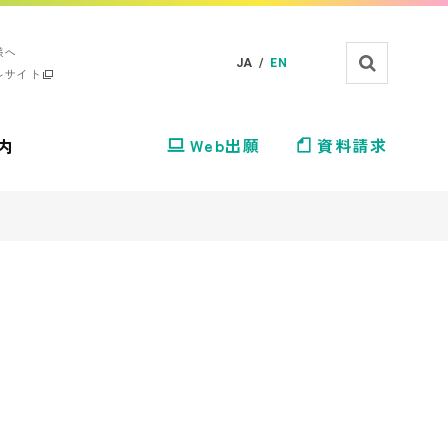
様へ
JA /
EN
ルサイト
内
Web出願
資料請求