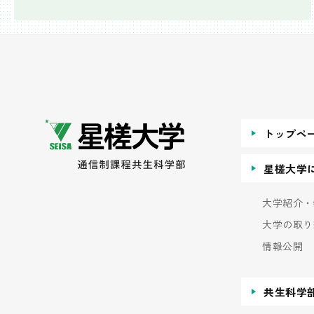
トップペ
星槎大学
大学紹介・
大学の取り
情報公開
共生科学