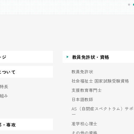
ージ
教員免許状・資格
教員免許状
について
社会福祉士 国家試験受験資格
特長
支援教育専門士
組み
日本語教師
AS（自閉症スペクトラム）サポ
ー
准学校心理士
部・専攻
その他の資格