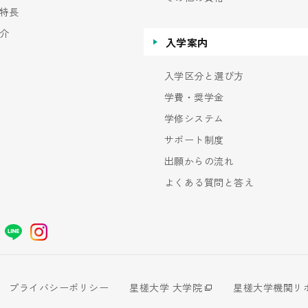
特長
介
入学案内
入学区分と選び方
学費・奨学金
学修システム
サポート制度
出願からの流れ
よくある質問と答え
プライバシーポリシー
星槎大学 大学院
星槎大学機関リ