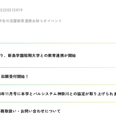
022
2021
2019
学生の活躍
教育連携
お知らせ
イベント
月より、新島学園短期大学との教育連携が開始
生 出願受付開始！
25年11月号に本学とパルシステム神奈川との協定が取り上げられ
事務取扱い・お問い合わせについて