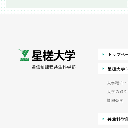
トップペ
星槎大学
大学紹介・
大学の取り
情報公開
共生科学