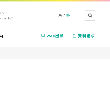
様へ
JA /
EN
ルサイト
内
Web出願
資料請求