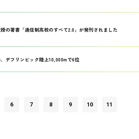
授の著書「通信制高校のすべて2.0」が発刊されました
、デフリンピック陸上10,000mで6位
6
7
8
9
10
11