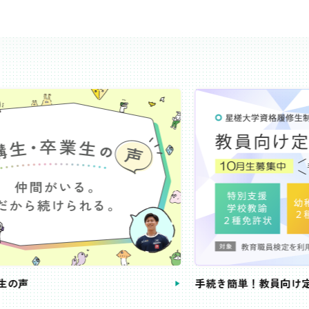
き簡単！教員向け定額コース
教員免許状が