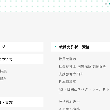
ージ
教員免許状・資格
教員免許状
について
社会福祉士 国家試験受験資格
特長
支援教育専門士
組み
日本語教師
AS（自閉症スペクトラム）サポ
ー
准学校心理士
部・専攻
その他の資格