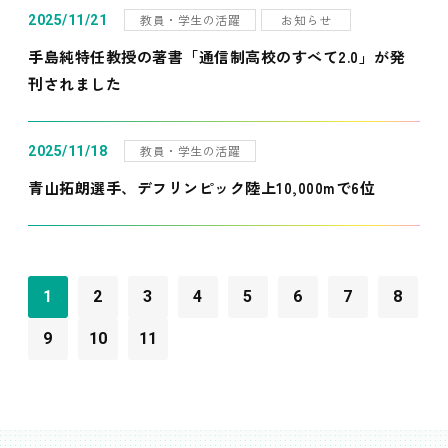
教員・学生の活躍
お知らせ
2025/11/21
手島純特任教授の著書「通信制高校のすべて2.0」が発
刊されました
教員・学生の活躍
2025/11/18
青山拓朗選手、デフリンピック陸上10,000mで6位
1
2
3
4
5
6
7
8
9
10
11