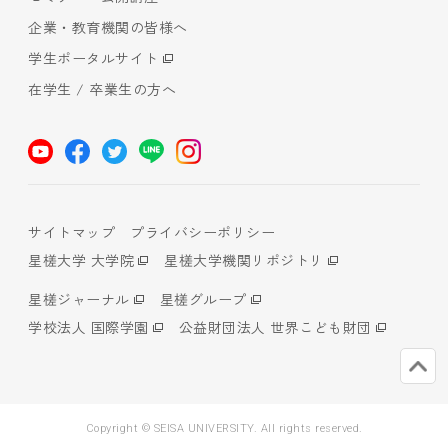
企業・教育機関の皆様へ
学生ポータルサイト
在学生 / 卒業生の方へ
サイトマップ
プライバシーポリシー
星槎大学 大学院
星槎大学機関リポジトリ
星槎ジャーナル
星槎グループ
学校法人 国際学園
公益財団法人 世界こども財団
Copyright © SEISA UNIVERSITY. All rights reserved.