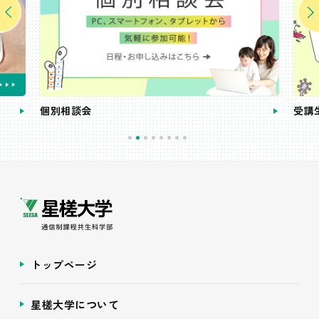
個別相談会
受講
トップページ
星槎大学について