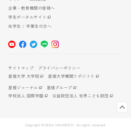
企業・教育機関の皆様へ
学生ポータルサイト
在学生 / 卒業生の方へ
サイトマップ
プライバシーポリシー
星槎大学 大学院
星槎大学機関リポジトリ
星槎ジャーナル
星槎グループ
学校法人 国際学園
公益財団法人 世界こども財団
Copyright © SEISA UNIVERSITY. All rights reserved.