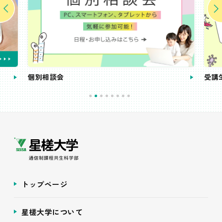
個別相談会
受講
トップページ
星槎大学について