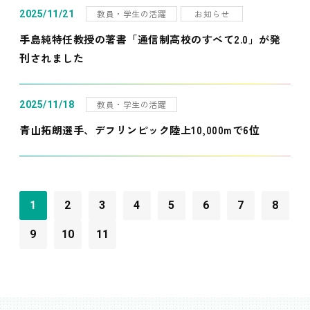
教員・学生の活躍
お知らせ
2025/11/21
手島純特任教授の著書「通信制高校のすべて2.0」が発
刊されました
教員・学生の活躍
2025/11/18
青山拓朗選手、デフリンピック陸上10,000mで6位
1
2
3
4
5
6
7
8
9
10
11