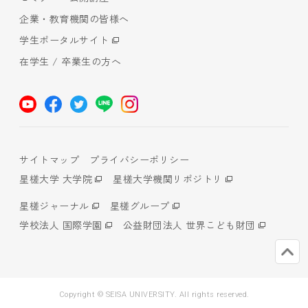
企業・教育機関の皆様へ
学生ポータルサイト
在学生 / 卒業生の方へ
サイトマップ
プライバシーポリシー
星槎大学 大学院
星槎大学機関リポジトリ
星槎ジャーナル
星槎グループ
学校法人 国際学園
公益財団法人 世界こども財団
Copyright © SEISA UNIVERSITY. All rights reserved.