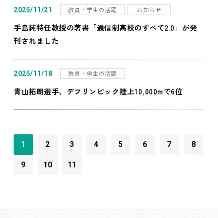
教員・学生の活躍
お知らせ
2025/11/21
手島純特任教授の著書「通信制高校のすべて2.0」が発
刊されました
教員・学生の活躍
2025/11/18
青山拓朗選手、デフリンピック陸上10,000mで6位
1
2
3
4
5
6
7
8
9
10
11