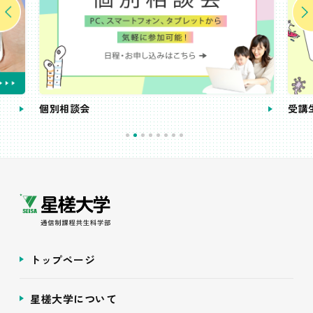
個別相談会
受講
トップページ
星槎大学について