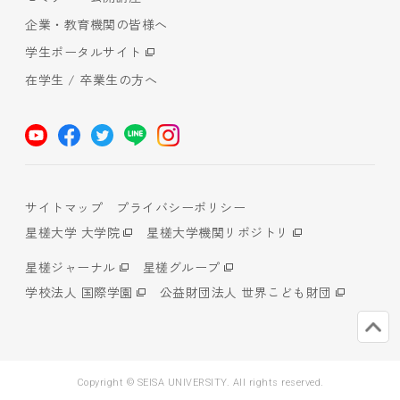
企業・教育機関の皆様へ
学生ポータルサイト
在学生 / 卒業生の方へ
サイトマップ
プライバシーポリシー
星槎大学 大学院
星槎大学機関リポジトリ
星槎ジャーナル
星槎グループ
学校法人 国際学園
公益財団法人 世界こども財団
Copyright © SEISA UNIVERSITY. All rights reserved.