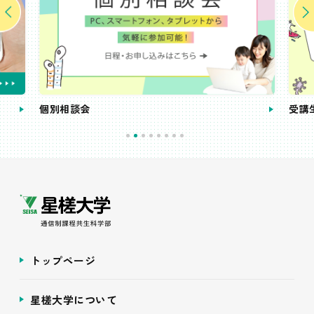
個別相談会
受講
トップページ
星槎大学について