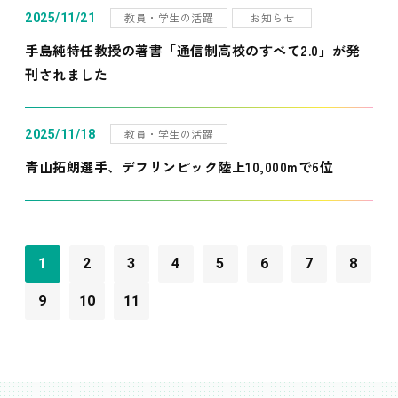
教員・学生の活躍
お知らせ
2025/11/21
手島純特任教授の著書「通信制高校のすべて2.0」が発
刊されました
教員・学生の活躍
2025/11/18
青山拓朗選手、デフリンピック陸上10,000mで6位
1
2
3
4
5
6
7
8
9
10
11