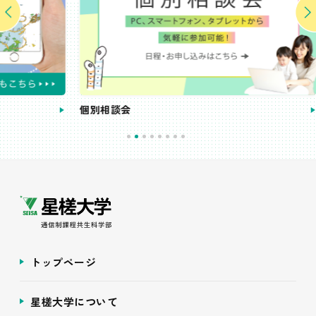
個別相談会
受講
トップページ
星槎大学について