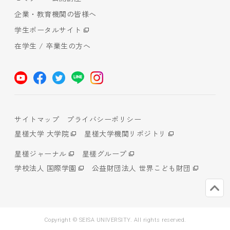
企業・教育機関の皆様へ
学生ポータルサイト
在学生 / 卒業生の方へ
サイトマップ
プライバシーポリシー
星槎大学 大学院
星槎大学機関リポジトリ
星槎ジャーナル
星槎グループ
学校法人 国際学園
公益財団法人 世界こども財団
Copyright © SEISA UNIVERSITY. All rights reserved.