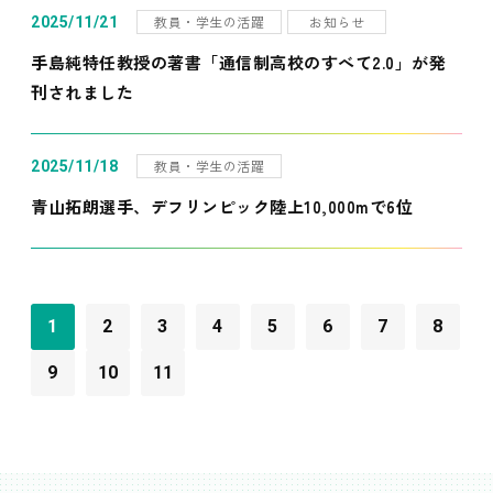
教員・学生の活躍
お知らせ
2025/11/21
手島純特任教授の著書「通信制高校のすべて2.0」が発
刊されました
教員・学生の活躍
2025/11/18
青山拓朗選手、デフリンピック陸上10,000mで6位
1
2
3
4
5
6
7
8
9
10
11