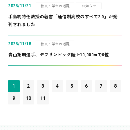
教員・学生の活躍
お知らせ
2025/11/21
手島純特任教授の著書「通信制高校のすべて2.0」が発
刊されました
教員・学生の活躍
2025/11/18
青山拓朗選手、デフリンピック陸上10,000mで6位
1
2
3
4
5
6
7
8
9
10
11