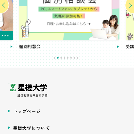
個別相談会
受講
トップページ
星槎大学について