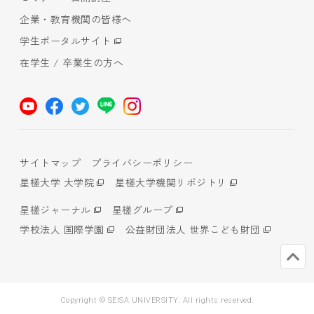
企業・教育機関の皆様へ
学生ポータルサイト
在学生 / 卒業生の方へ
サイトマップ
プライバシーポリシー
星槎大学 大学院
星槎大学機関リポジトリ
星槎ジャーナル
星槎グループ
学校法人 国際学園
公益財団法人 世界こども財団
Copyright © SEISA UNIVERSITY. All rights reserved.