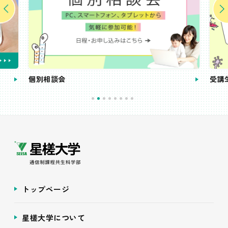
個別相談会
受講
トップページ
星槎大学について