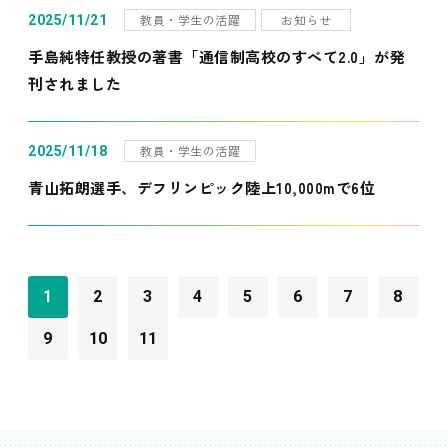
教員・学生の活躍
お知らせ
2025/11/21
手島純特任教授の著書「通信制高校のすべて2.0」が発
刊されました
教員・学生の活躍
2025/11/18
青山拓朗選手、デフリンピック陸上10,000mで6位
1
2
3
4
5
6
7
8
9
10
11