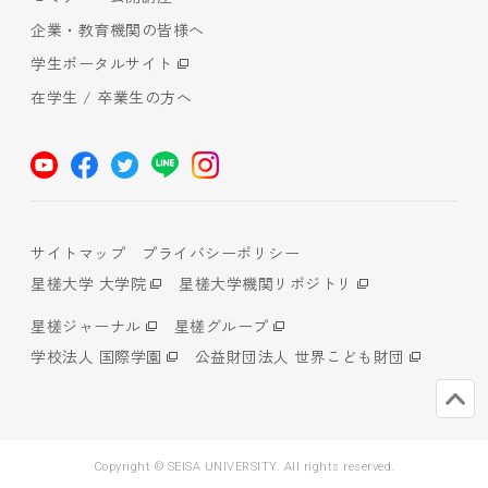
企業・教育機関の皆様へ
学生ポータルサイト
在学生 / 卒業生の方へ
サイトマップ
プライバシーポリシー
星槎大学 大学院
星槎大学機関リポジトリ
星槎ジャーナル
星槎グループ
学校法人 国際学園
公益財団法人 世界こども財団
Copyright © SEISA UNIVERSITY. All rights reserved.