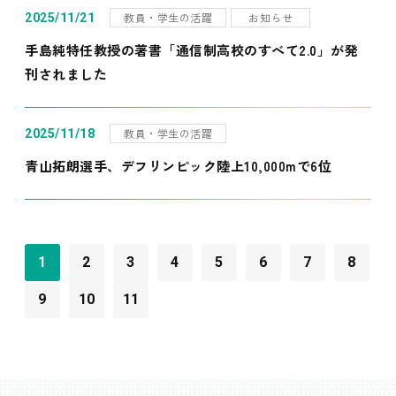
教員・学生の活躍
お知らせ
2025/11/21
手島純特任教授の著書「通信制高校のすべて2.0」が発
刊されました
教員・学生の活躍
2025/11/18
青山拓朗選手、デフリンピック陸上10,000mで6位
1
2
3
4
5
6
7
8
9
10
11