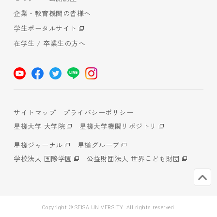
企業・教育機関の皆様へ
学生ポータルサイト
在学生 / 卒業生の方へ
サイトマップ
プライバシーポリシー
星槎大学 大学院
星槎大学機関リポジトリ
星槎ジャーナル
星槎グループ
学校法人 国際学園
公益財団法人 世界こども財団
Copyright © SEISA UNIVERSITY. All rights reserved.