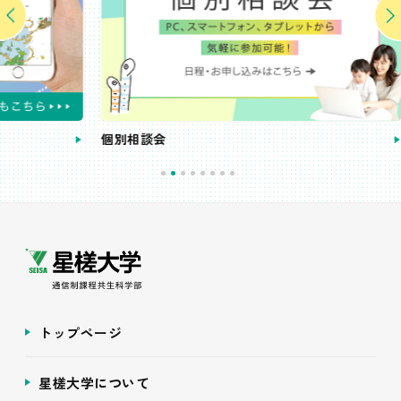
個別相談会
受講
トップページ
星槎大学について