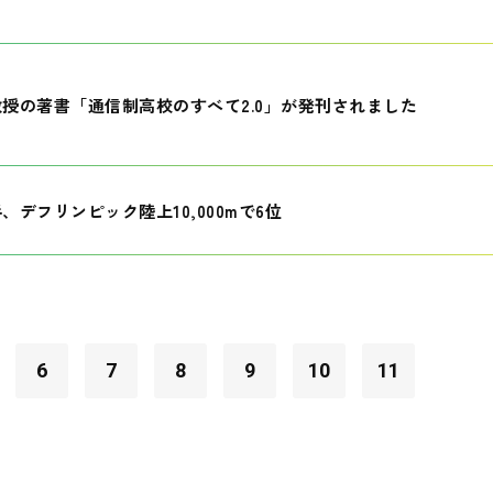
授の著書「通信制高校のすべて2.0」が発刊されました
、デフリンピック陸上10,000mで6位
6
7
8
9
10
11