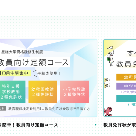
き簡単！教員向け定額コース
教員免許状が