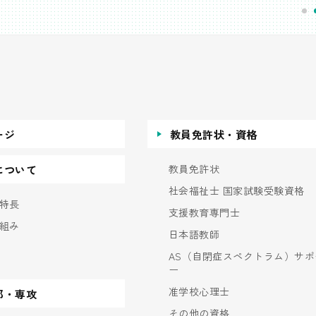
ージ
教員免許状・資格
教員免許状
について
社会福祉士 国家試験受験資格
特長
支援教育専門士
組み
日本語教師
AS（自閉症スペクトラム）サポ
ー
准学校心理士
部・専攻
その他の資格