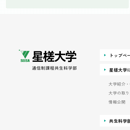
トップペ
星槎大学
大学紹介・
大学の取り
情報公開
共生科学