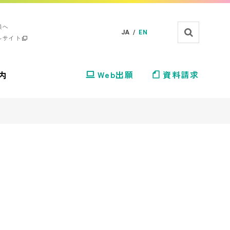
様へ
JA /
EN
ルサイト
内
Web出願
資料請求