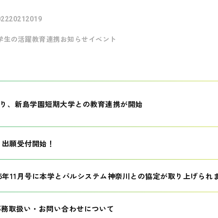
022
2021
2019
学生の活躍
教育連携
お知らせ
イベント
月より、新島学園短期大学との教育連携が開始
生 出願受付開始！
25年11月号に本学とパルシステム神奈川との協定が取り上げられ
事務取扱い・お問い合わせについて