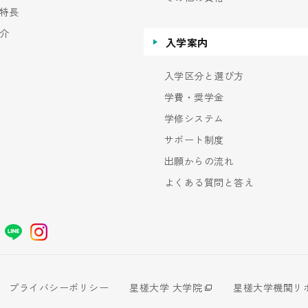
特長
介
入学案内
入学区分と選び方
学費・奨学金
学修システム
サポート制度
出願からの流れ
よくある質問と答え
プライバシーポリシー
星槎大学 大学院
星槎大学機関リ