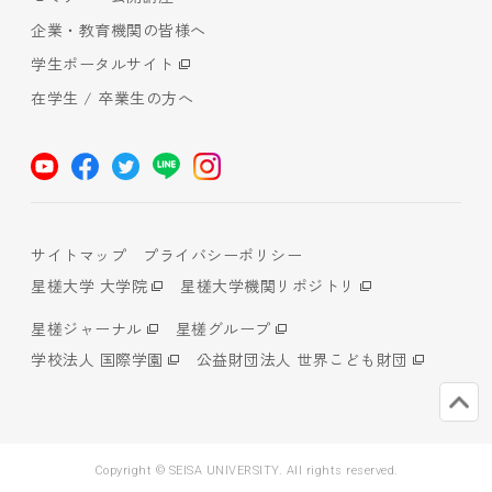
企業・教育機関の皆様へ
学生ポータルサイト
在学生 / 卒業生の方へ
サイトマップ
プライバシーポリシー
星槎大学 大学院
星槎大学機関リポジトリ
星槎ジャーナル
星槎グループ
学校法人 国際学園
公益財団法人 世界こども財団
Copyright © SEISA UNIVERSITY. All rights reserved.