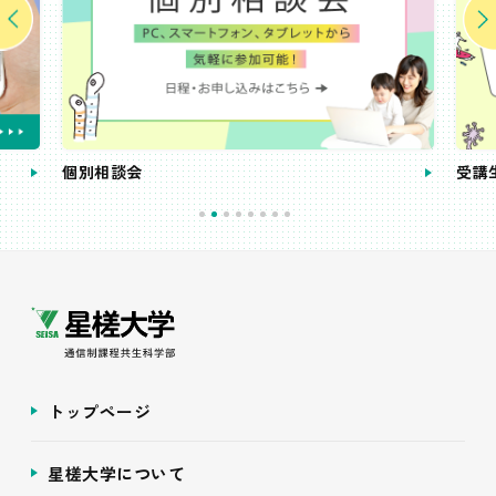
個別相談会
受講
トップページ
星槎大学について