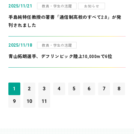
教員・学生の活躍
お知らせ
2025/11/21
手島純特任教授の著書「通信制高校のすべて2.0」が発
刊されました
教員・学生の活躍
2025/11/18
青山拓朗選手、デフリンピック陸上10,000mで6位
1
2
3
4
5
6
7
8
9
10
11