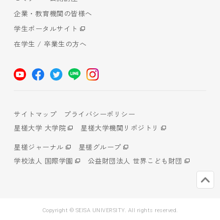
企業・教育機関の皆様へ
学生ポータルサイト
在学生 / 卒業生の方へ
サイトマップ
プライバシーポリシー
星槎大学 大学院
星槎大学機関リポジトリ
星槎ジャーナル
星槎グループ
学校法人 国際学園
公益財団法人 世界こども財団
Copyright © SEISA UNIVERSITY. All rights reserved.