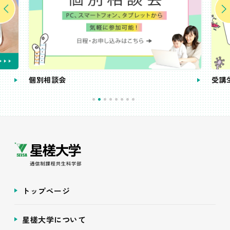
個別相談会
受講
トップページ
星槎大学について