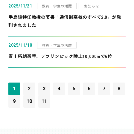
教員・学生の活躍
お知らせ
2025/11/21
手島純特任教授の著書「通信制高校のすべて2.0」が発
刊されました
教員・学生の活躍
2025/11/18
青山拓朗選手、デフリンピック陸上10,000mで6位
1
2
3
4
5
6
7
8
9
10
11