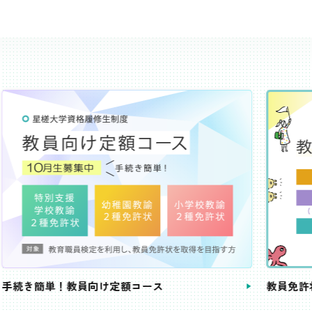
き簡単！教員向け定額コース
教員免許状が