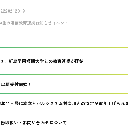
022
2021
2019
学生の活躍
教育連携
お知らせ
イベント
月より、新島学園短期大学との教育連携が開始
生 出願受付開始！
25年11月号に本学とパルシステム神奈川との協定が取り上げられ
事務取扱い・お問い合わせについて