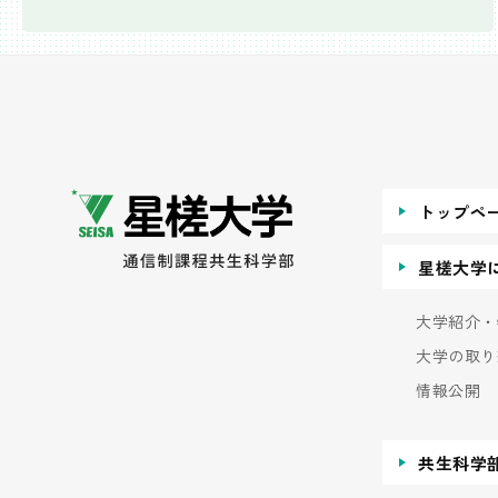
トップペ
星槎大学
大学紹介・
大学の取り
情報公開
共生科学