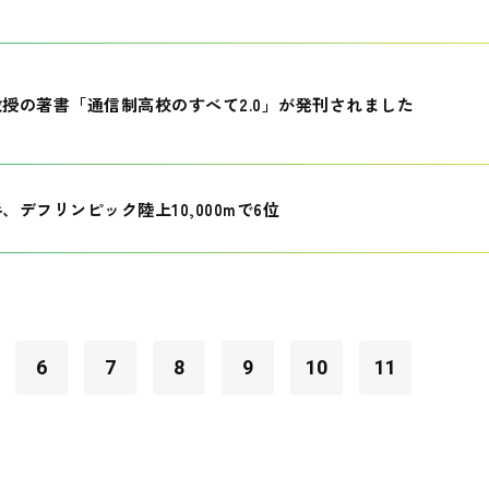
授の著書「通信制高校のすべて2.0」が発刊されました
、デフリンピック陸上10,000mで6位
6
7
8
9
10
11