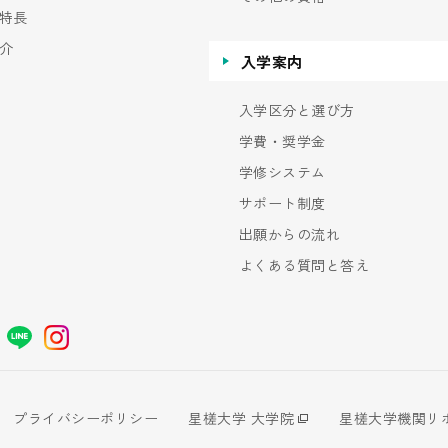
特長
介
入学案内
入学区分と選び方
学費・奨学金
学修システム
サポート制度
出願からの流れ
よくある質問と答え
プライバシーポリシー
星槎大学 大学院
星槎大学機関リ