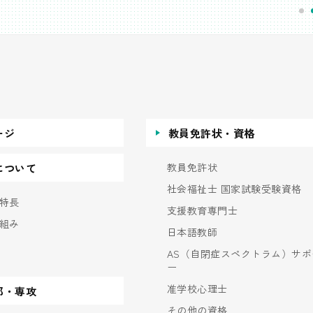
ージ
教員免許状・資格
教員免許状
について
社会福祉士 国家試験受験資格
特長
支援教育専門士
組み
日本語教師
AS（自閉症スペクトラム）サポ
ー
准学校心理士
部・専攻
その他の資格