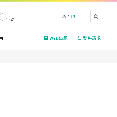
様へ
JA /
EN
ルサイト
内
Web出願
資料請求