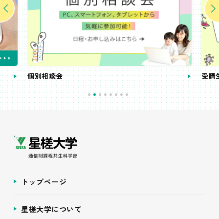
個別相談会
受講
トップページ
星槎大学について