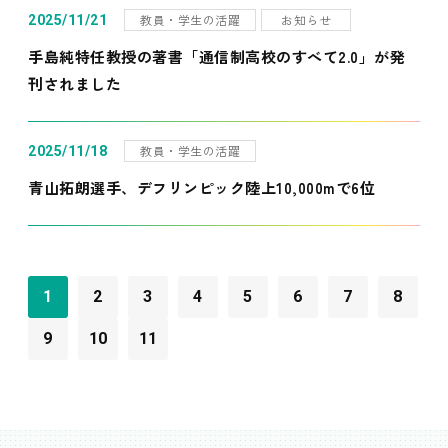
教員・学生の活躍
お知らせ
2025/11/21
手島純特任教授の著書「通信制高校のすべて2.0」が発
刊されました
教員・学生の活躍
2025/11/18
青山拓朗選手、デフリンピック陸上10,000mで6位
1
2
3
4
5
6
7
8
9
10
11