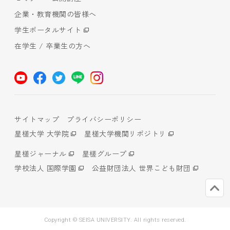
企業・教育機関の皆様へ
学生ポータルサイト
在学生 / 卒業生の方へ
サイトマップ
プライバシーポリシー
星槎大学 大学院
星槎大学機関リポジトリ
星槎ジャーナル
星槎グループ
学校法人 国際学園
公益財団法人 世界こども財団
Copyright © SEISA UNIVERSITY. All rights reserved.