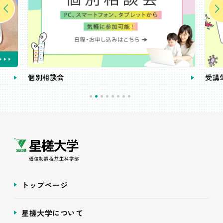
個別相談会
受講
トップページ
星槎大学について