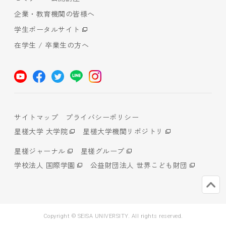
企業・教育機関の皆様へ
学生ポータルサイト
在学生 / 卒業生の方へ
サイトマップ
プライバシーポリシー
星槎大学 大学院
星槎大学機関リポジトリ
星槎ジャーナル
星槎グループ
学校法人 国際学園
公益財団法人 世界こども財団
Copyright © SEISA UNIVERSITY. All rights reserved.