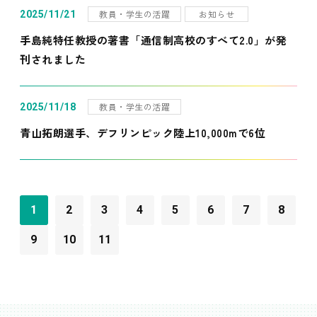
教員・学生の活躍
お知らせ
2025/11/21
手島純特任教授の著書「通信制高校のすべて2.0」が発
刊されました
教員・学生の活躍
2025/11/18
青山拓朗選手、デフリンピック陸上10,000mで6位
1
2
3
4
5
6
7
8
9
10
11