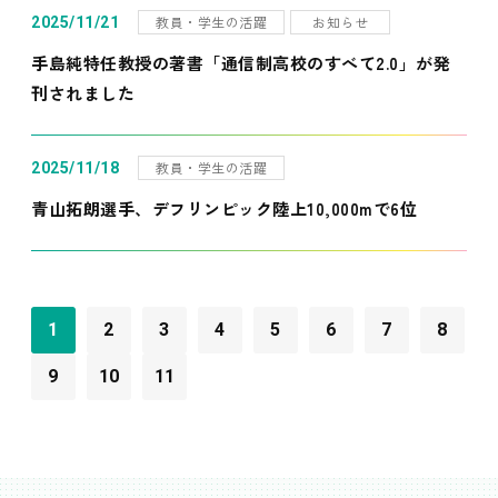
教員・学生の活躍
お知らせ
2025/11/21
手島純特任教授の著書「通信制高校のすべて2.0」が発
刊されました
教員・学生の活躍
2025/11/18
青山拓朗選手、デフリンピック陸上10,000mで6位
1
2
3
4
5
6
7
8
9
10
11