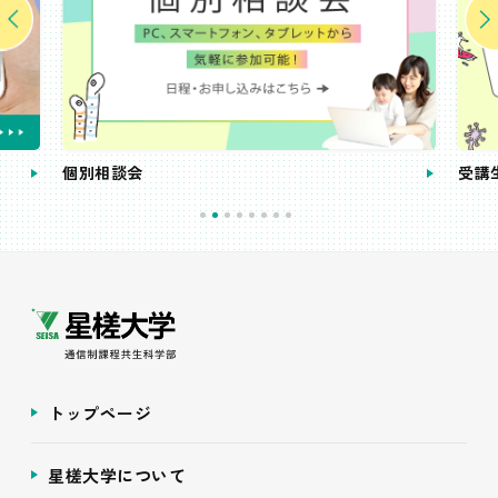
個別相談会
受講
トップページ
星槎大学について