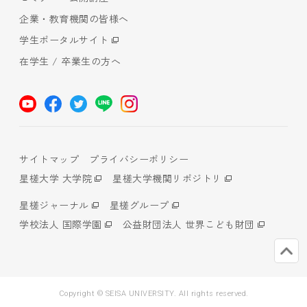
企業・教育機関の皆様へ
学生ポータルサイト
在学生 / 卒業生の方へ
サイトマップ
プライバシーポリシー
星槎大学 大学院
星槎大学機関リポジトリ
星槎ジャーナル
星槎グループ
学校法人 国際学園
公益財団法人 世界こども財団
Copyright © SEISA UNIVERSITY. All rights reserved.