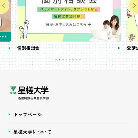
個別相談会
受講
トップページ
星槎大学について