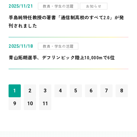
教員・学生の活躍
お知らせ
2025/11/21
手島純特任教授の著書「通信制高校のすべて2.0」が発
刊されました
教員・学生の活躍
2025/11/18
青山拓朗選手、デフリンピック陸上10,000mで6位
1
2
3
4
5
6
7
8
9
10
11