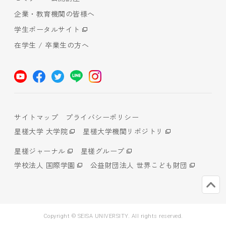
企業・教育機関の皆様へ
学生ポータルサイト
在学生 / 卒業生の方へ
サイトマップ
プライバシーポリシー
星槎大学 大学院
星槎大学機関リポジトリ
星槎ジャーナル
星槎グループ
学校法人 国際学園
公益財団法人 世界こども財団
Copyright © SEISA UNIVERSITY. All rights reserved.