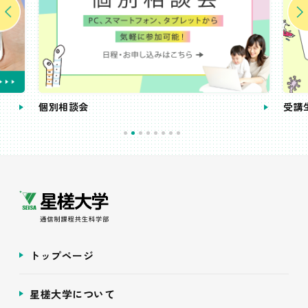
個別相談会
受講
トップページ
星槎大学について