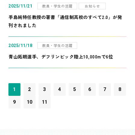
教員・学生の活躍
お知らせ
2025/11/21
手島純特任教授の著書「通信制高校のすべて2.0」が発
刊されました
教員・学生の活躍
2025/11/18
青山拓朗選手、デフリンピック陸上10,000mで6位
1
2
3
4
5
6
7
8
9
10
11