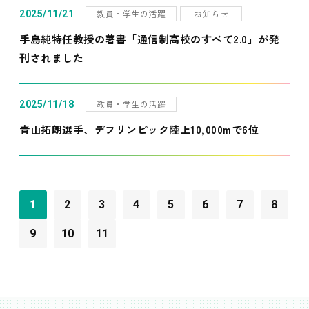
教員・学生の活躍
お知らせ
2025/11/21
手島純特任教授の著書「通信制高校のすべて2.0」が発
刊されました
教員・学生の活躍
2025/11/18
青山拓朗選手、デフリンピック陸上10,000mで6位
1
2
3
4
5
6
7
8
9
10
11