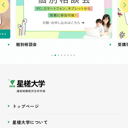
個別相談会
受講
トップページ
星槎大学について