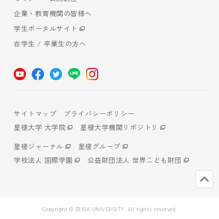
企業・教育機関の皆様へ
学生ポータルサイト
在学生 / 卒業生の方へ
サイトマップ
プライバシーポリシー
星槎大学 大学院
星槎大学機関リポジトリ
星槎ジャーナル
星槎グループ
学校法人 国際学園
公益財団法人 世界こども財団
Copyright © SEISA UNIVERSITY. All rights reserved.