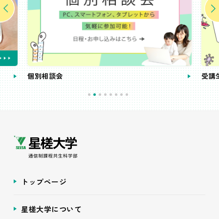
個別相談会
受講
トップページ
星槎大学について