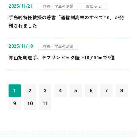
教員・学生の活躍
お知らせ
2025/11/21
手島純特任教授の著書「通信制高校のすべて2.0」が発
刊されました
教員・学生の活躍
2025/11/18
青山拓朗選手、デフリンピック陸上10,000mで6位
1
2
3
4
5
6
7
8
9
10
11