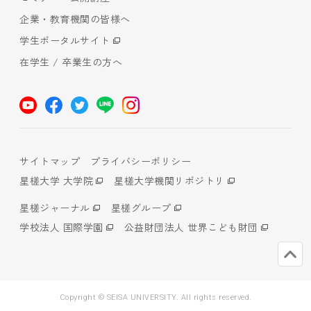
企業・教育機関の皆様へ
学生ポータルサイト
在学生 / 卒業生の方へ
サイトマップ
プライバシーポリシー
星槎大学 大学院
星槎大学機関リポジトリ
星槎ジャーナル
星槎グループ
学校法人 国際学園
公益財団法人 世界こども財団
Copyright © SEISA UNIVERSITY. All rights reserved.