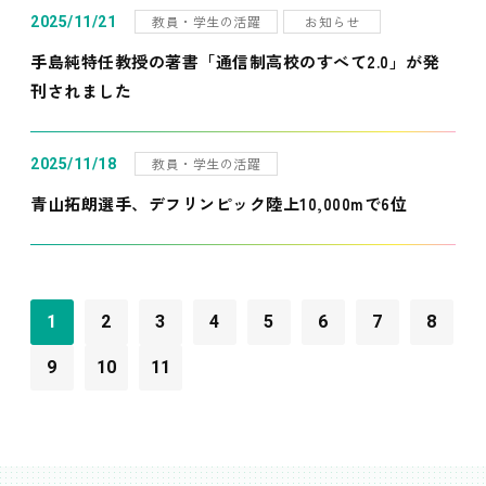
教員・学生の活躍
お知らせ
2025/11/21
手島純特任教授の著書「通信制高校のすべて2.0」が発
刊されました
教員・学生の活躍
2025/11/18
青山拓朗選手、デフリンピック陸上10,000mで6位
1
2
3
4
5
6
7
8
9
10
11