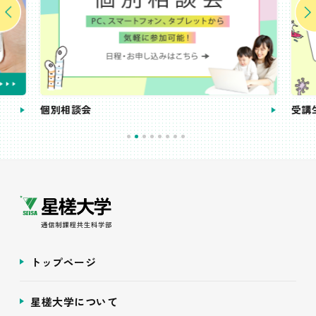
個別相談会
受講
トップページ
星槎大学について