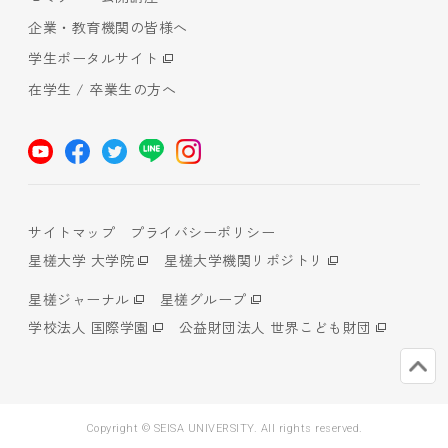
企業・教育機関の皆様へ
学生ポータルサイト
在学生 / 卒業生の方へ
サイトマップ
プライバシーポリシー
星槎大学 大学院
星槎大学機関リポジトリ
星槎ジャーナル
星槎グループ
学校法人 国際学園
公益財団法人 世界こども財団
Copyright © SEISA UNIVERSITY. All rights reserved.