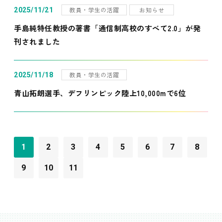
教員・学生の活躍
お知らせ
2025/11/21
手島純特任教授の著書「通信制高校のすべて2.0」が発
刊されました
教員・学生の活躍
2025/11/18
青山拓朗選手、デフリンピック陸上10,000mで6位
1
2
3
4
5
6
7
8
9
10
11