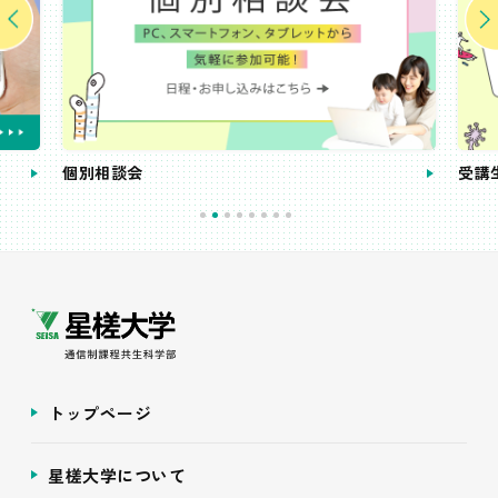
個別相談会
受講
トップページ
星槎大学について