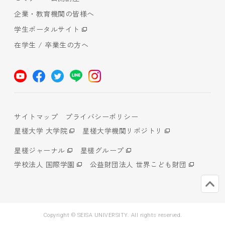
企業・教育機関の皆様へ
学生ポータルサイト
在学生 / 卒業生の方へ
サイトマップ
プライバシーポリシー
星槎大学 大学院
星槎大学機関リポジトリ
星槎ジャーナル
星槎グループ
学校法人 国際学園
公益財団法人 世界こども財団
Copyright © SEISA UNIVERSITY. All rights reserved.