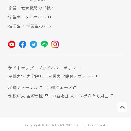
企業・教育機関の皆様へ
学生ポータルサイト
在学生 / 卒業生の方へ
サイトマップ
プライバシーポリシー
星槎大学 大学院
星槎大学機関リポジトリ
星槎ジャーナル
星槎グループ
学校法人 国際学園
公益財団法人 世界こども財団
Copyright © SEISA UNIVERSITY. All rights reserved.