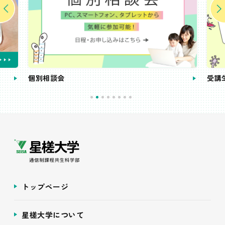
個別相談会
受講
トップページ
星槎大学について