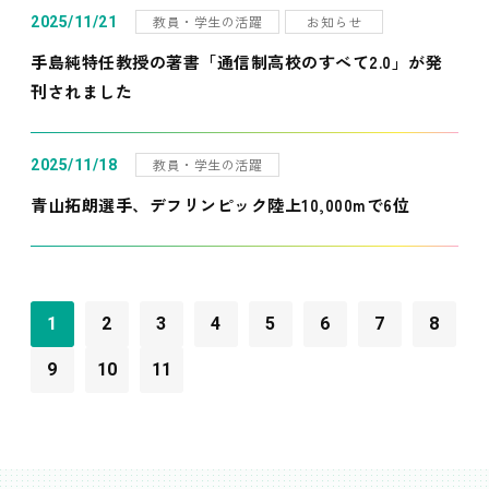
教員・学生の活躍
お知らせ
2025/11/21
手島純特任教授の著書「通信制高校のすべて2.0」が発
刊されました
教員・学生の活躍
2025/11/18
青山拓朗選手、デフリンピック陸上10,000mで6位
1
2
3
4
5
6
7
8
9
10
11