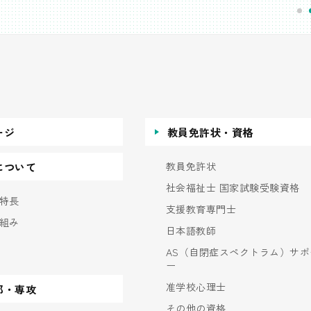
ージ
教員免許状・資格
教員免許状
について
社会福祉士 国家試験受験資格
特長
支援教育専門士
組み
日本語教師
AS（自閉症スペクトラム）サポ
ー
准学校心理士
部・専攻
その他の資格