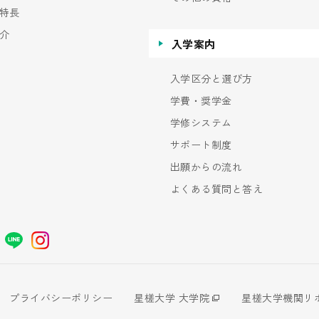
特長
介
入学案内
入学区分と選び方
学費・奨学金
学修システム
サポート制度
出願からの流れ
よくある質問と答え
プライバシーポリシー
星槎大学 大学院
星槎大学機関リ