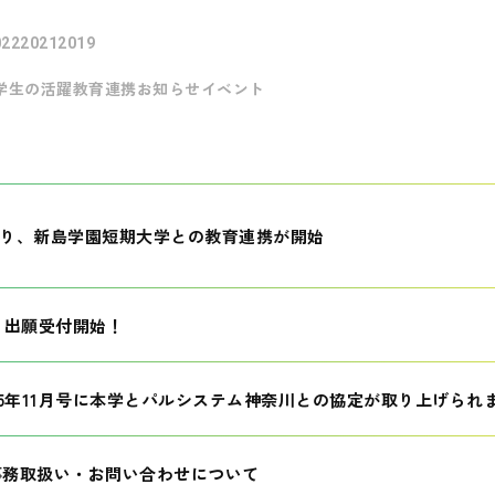
022
2021
2019
学生の活躍
教育連携
お知らせ
イベント
月より、新島学園短期大学との教育連携が開始
生 出願受付開始！
25年11月号に本学とパルシステム神奈川との協定が取り上げられ
事務取扱い・お問い合わせについて