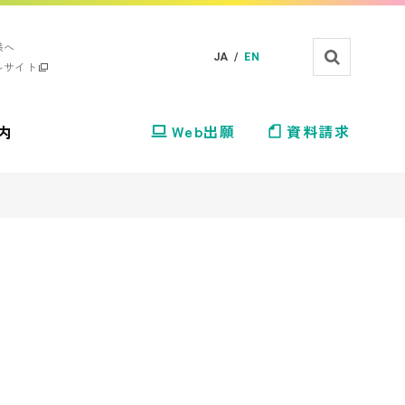
様へ
JA /
EN
ルサイト
内
Web出願
資料請求