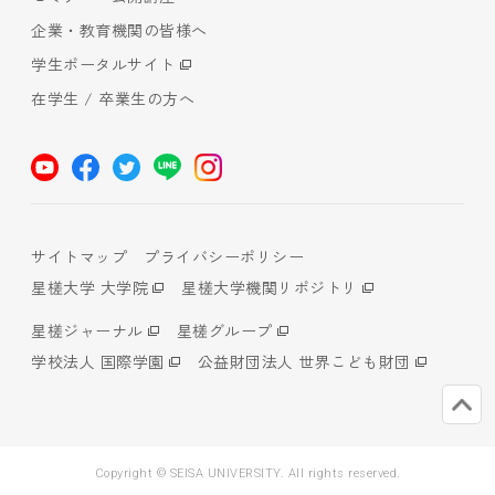
企業・教育機関の皆様へ
学生ポータルサイト
在学生 / 卒業生の方へ
サイトマップ
プライバシーポリシー
星槎大学 大学院
星槎大学機関リポジトリ
星槎ジャーナル
星槎グループ
学校法人 国際学園
公益財団法人 世界こども財団
Copyright © SEISA UNIVERSITY. All rights reserved.