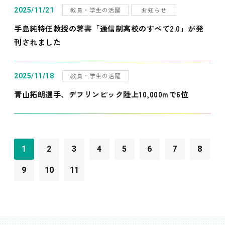
教員・学生の活躍
お知らせ
2025/11/21
手島純特任教授の著書「通信制高校のすべて2.0」が発
刊されました
教員・学生の活躍
2025/11/18
青山拓朗選手、デフリンピック陸上10,000mで6位
1
2
3
4
5
6
7
8
9
10
11