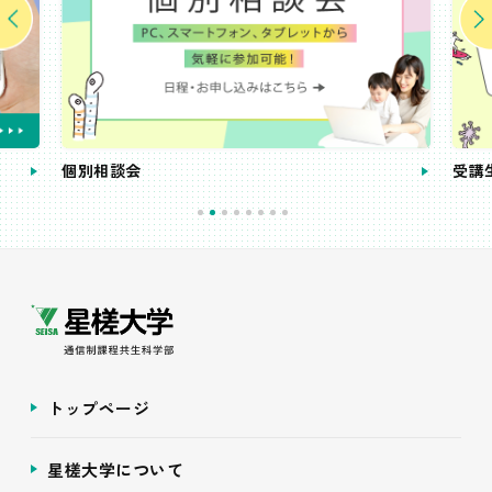
個別相談会
受講
トップページ
星槎大学について