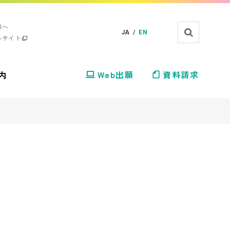
様へ
JA /
EN
ルサイト
内
Web出願
資料請求