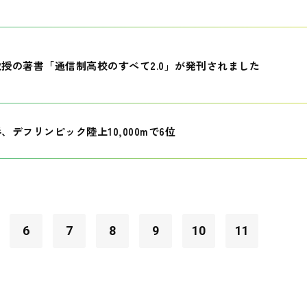
授の著書「通信制高校のすべて2.0」が発刊されました
、デフリンピック陸上10,000mで6位
6
7
8
9
10
11