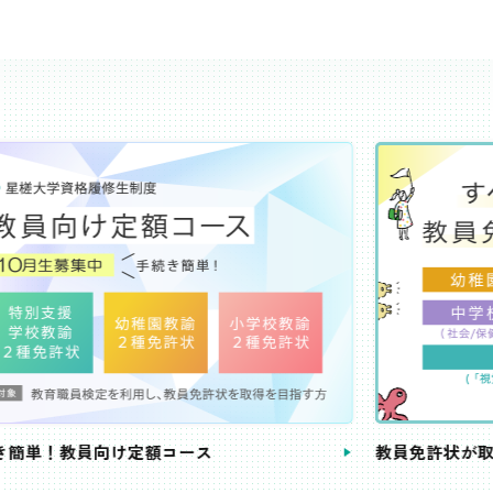
き簡単！教員向け定額コース
教員免許状が