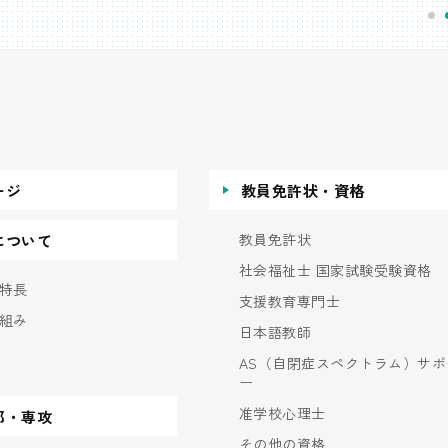
ージ
教員免許状・資格
教員免許状
について
社会福祉士 国家試験受験資格
特長
支援教育専門士
組み
日本語教師
AS（自閉症スペクトラム）サポ
ー
准学校心理士
部・専攻
その他の資格