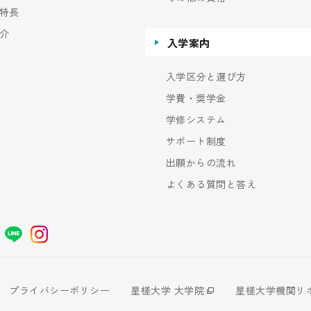
特長
介
入学案内
入学区分と選び方
学費・奨学金
学修システム
サポート制度
出願からの流れ
よくある質問と答え
プライバシーポリシー
星槎大学 大学院
星槎大学機関リ