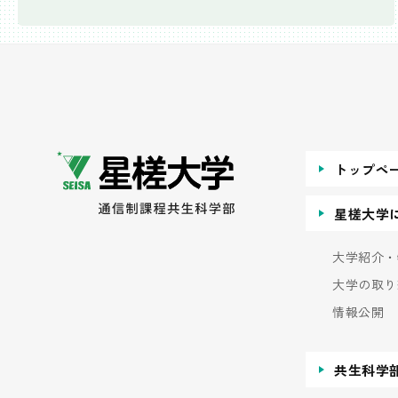
トップペ
星槎大学
大学紹介・
大学の取り
情報公開
共生科学