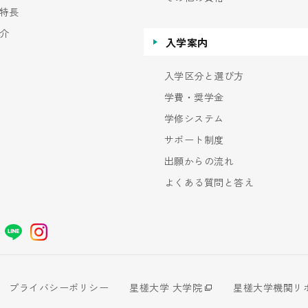
特長
介
入学案内
入学区分と選び方
学費・奨学金
学修システム
サポート制度
出願からの流れ
よくある質問と答え
プライバシーポリシー
星槎大学 大学院
星槎大学機関リ