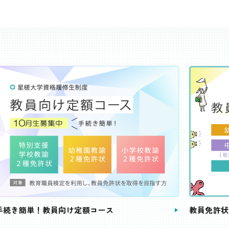
き簡単！教員向け定額コース
教員免許状が