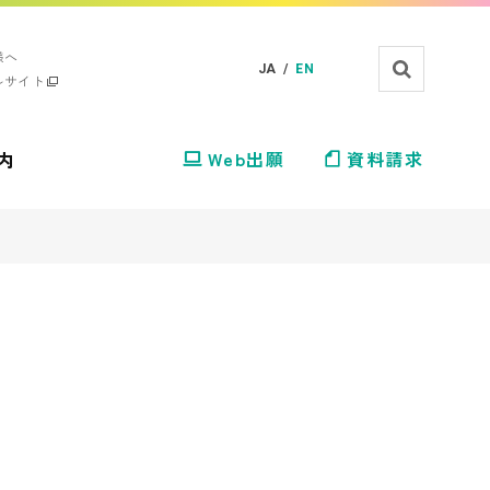
様へ
JA /
EN
ルサイト
内
Web出願
資料請求