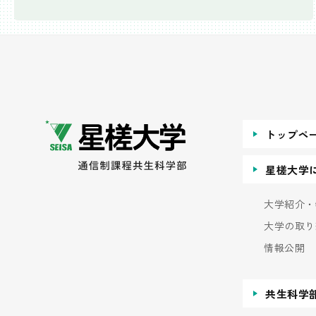
トップペ
星槎大学
大学紹介・
大学の取り
情報公開
共生科学