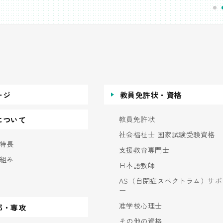
ージ
教員免許状・資格
教員免許状
について
社会福祉士 国家試験受験資格
特長
支援教育専門士
組み
日本語教師
AS（自閉症スペクトラム）サポ
ー
准学校心理士
部・専攻
その他の資格