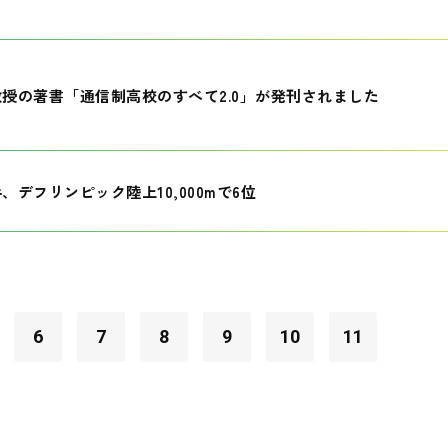
授の著書「通信制高校のすべて2.0」が発刊されました
、デフリンピック陸上10,000mで6位
6
7
8
9
10
11