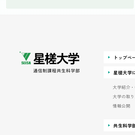
トップペ
星槎大学
大学紹介・
大学の取り
情報公開
共生科学