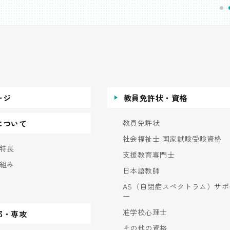
ージ
教員免許状・資格
教員免許状
について
社会福祉士 国家試験受験資格
特長
支援教育専門士
組み
日本語教師
AS（自閉症スペクトラム）サポ
ー
准学校心理士
部・専攻
その他の資格