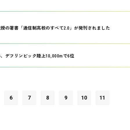
授の著書「通信制高校のすべて2.0」が発刊されました
、デフリンピック陸上10,000mで6位
6
7
8
9
10
11