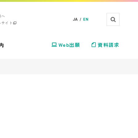
様へ
JA /
EN
ルサイト
内
Web出願
資料請求