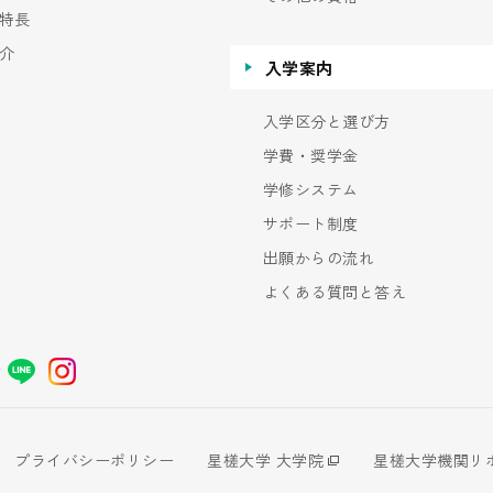
特長
介
入学案内
入学区分と選び方
学費・奨学金
学修システム
サポート制度
出願からの流れ
よくある質問と答え
プライバシーポリシー
星槎大学 大学院
星槎大学機関リ