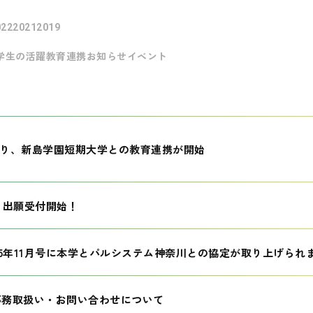
022
2021
2019
学生の活躍
教育連携
お知らせ
イベント
月より、新島学園短期大学との教育連携が開始
生 出願受付開始！
25年11月号に本学とパルシステム神奈川との協定が取り上げられ
事務取扱い・お問い合わせについて