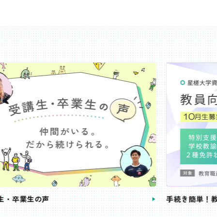
き簡単！教員向け定額コース
教員免許状が