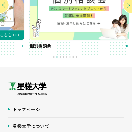
個別相談会
受講
トップページ
星槎大学について