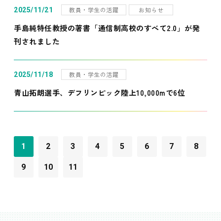
教員・学生の活躍
お知らせ
2025/11/21
手島純特任教授の著書「通信制高校のすべて2.0」が発
刊されました
教員・学生の活躍
2025/11/18
青山拓朗選手、デフリンピック陸上10,000mで6位
1
2
3
4
5
6
7
8
9
10
11