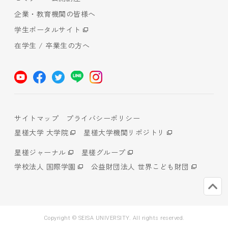
企業・教育機関の皆様へ
学生ポータルサイト
在学生 / 卒業生の方へ
サイトマップ
プライバシーポリシー
星槎大学 大学院
星槎大学機関リポジトリ
星槎ジャーナル
星槎グループ
学校法人 国際学園
公益財団法人 世界こども財団
Copyright © SEISA UNIVERSITY. All rights reserved.