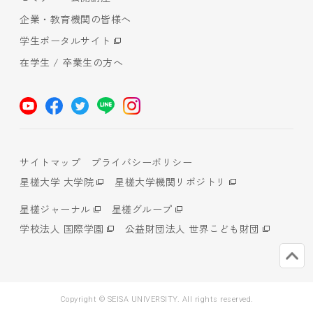
企業・教育機関の皆様へ
学生ポータルサイト
在学生 / 卒業生の方へ
サイトマップ
プライバシーポリシー
星槎大学 大学院
星槎大学機関リポジトリ
星槎ジャーナル
星槎グループ
学校法人 国際学園
公益財団法人 世界こども財団
Copyright © SEISA UNIVERSITY. All rights reserved.