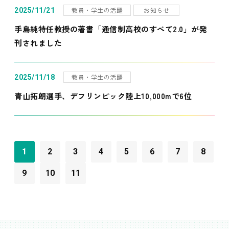
教員・学生の活躍
お知らせ
2025/11/21
手島純特任教授の著書「通信制高校のすべて2.0」が発
刊されました
教員・学生の活躍
2025/11/18
青山拓朗選手、デフリンピック陸上10,000mで6位
1
2
3
4
5
6
7
8
9
10
11