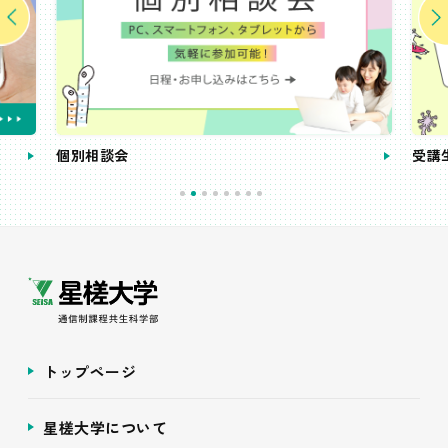
個別相談会
受講
トップページ
星槎大学について