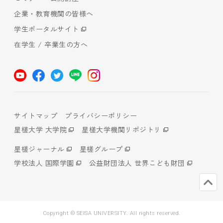
企業・教育機関の皆様へ
学生ポータルサイト
在学生 / 卒業生の方へ
サイトマップ
プライバシーポリシー
星槎大学 大学院
星槎大学機関リポジトリ
星槎ジャーナル
星槎グループ
学校法人 国際学園
公益財団法人 世界こども財団
Copyright © SEISA UNIVERSITY. All rights reserved.