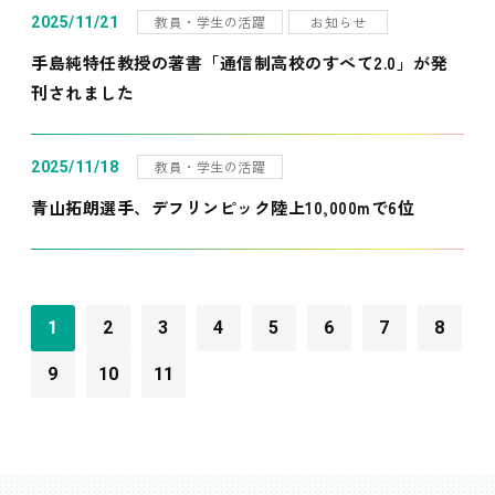
教員・学生の活躍
お知らせ
2025/11/21
手島純特任教授の著書「通信制高校のすべて2.0」が発
刊されました
教員・学生の活躍
2025/11/18
青山拓朗選手、デフリンピック陸上10,000mで6位
1
2
3
4
5
6
7
8
9
10
11